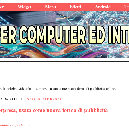
er
Widget
Menu
Effetti
Android
Ti
e, la celebre videochat a sorpresa, usata come nuova forma di pubblicità online.
4/08/2011
|
Nessun commento :
sorpresa, usata come nuova forma di pubblicità
ubblicità
,
videochat