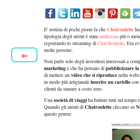
Chatroulette
E' notizia di pochi giorni fa che
ha 
tipologia degli utenti è stata
analizzata
più o meno 
registrando lo streaming di
Chat Roulette
. Era ev
molte persone.
⇐
Non parlo solo degli investitori interessati a com
marketing
pubblicizzare la 
e che ha pensato di
video che si riproduce
di mettere un
nella webca
inserire un cartello
in modo più artigianale
con d
clienti da stanare a costo zero.
società di viaggi
Una
ha battuto tutti sul tempo
Chatroulette
N
Quando gli utenti di
cliccano su
questo genere