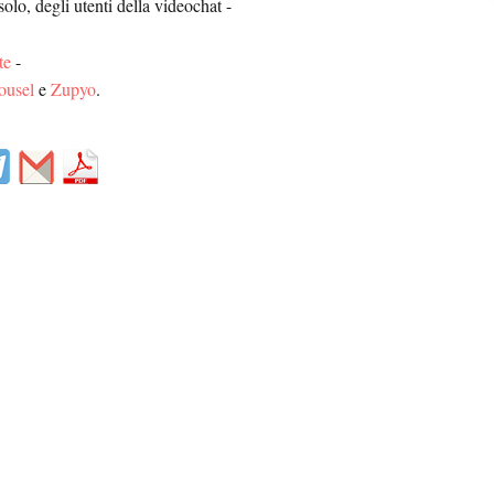
solo, degli utenti della videochat -
te
-
usel
e
Zupyo
.