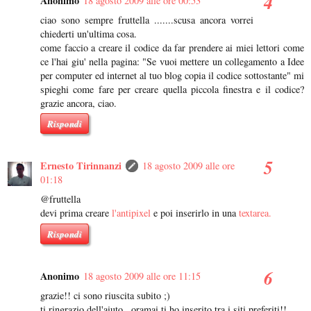
Anonimo
18 agosto 2009 alle ore 00:53
ciao sono sempre fruttella .......scusa ancora vorrei
chiederti un'ultima cosa.
come faccio a creare il codice da far prendere ai miei lettori come
ce l'hai giu' nella pagina: "Se vuoi mettere un collegamento a Idee
per computer ed internet al tuo blog copia il codice sottostante" mi
spieghi come fare per creare quella piccola finestra e il codice?
grazie ancora, ciao.
Rispondi
Ernesto Tirinnanzi
18 agosto 2009 alle ore
01:18
@fruttella
devi prima creare
l'antipixel
e poi inserirlo in una
textarea.
Rispondi
Anonimo
18 agosto 2009 alle ore 11:15
grazie!! ci sono riuscita subito ;)
ti ringrazio dell'aiuto...oramai ti ho inserito tra i siti preferiti!!