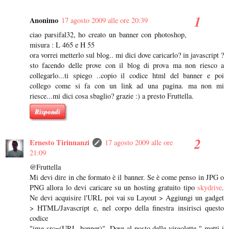
Anonimo
17 agosto 2009 alle ore 20:39
ciao parsifal32, ho creato un banner con photoshop,
misura : L 465 e H 55
ora vorrei metterlo sul blog.. mi dici dove caricarlo? in javascript ?
sto facendo delle prove con il blog di prova ma non riesco a
collegarlo...ti spiego ..copio il codice html del banner e poi
collego come si fa con un link ad una pagina. ma non mi
riesce...mi dici cosa sbaglio? grazie :) a presto Fruttella.
Rispondi
Ernesto Tirinnanzi
17 agosto 2009 alle ore
21:09
@Fruttella
Mi devi dire in che formato è il banner. Se è come penso in JPG o
PNG allora lo devi caricare su un hosting gratuito tipo
skydrive
.
Ne devi acquisire l'URL poi vai su Layout > Aggiungi un gadget
> HTML/Javascript e, nel corpo della finestra insirisci questo
codice
"img src=(URL_banner)". Dove al posto delle virgolette " metti i