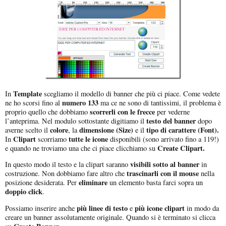
Template
In
scegliamo il modello di banner che più ci piace. Come vedete
numero 133
ne ho scorsi fino al
ma ce ne sono di tantissimi, il problema è
scorrerli con le frecce
proprio quello che dobbiamo
per vederne
testo del banner
l’anteprima. Nel modulo sottostante digitiamo il
dopo
colore
dimensione (Size)
tipo di carattere (Font).
averne scelto il
, la
e il
Clipart
tutte le icone
In
scorriamo
disponibili (sono arrivato fino a 119!)
Create Clipart.
e quando ne troviamo una che ci piace clicchiamo su
visibili sotto al banner
In questo modo il testo e la clipart saranno
in
trascinarli con il mouse
costruzione. Non dobbiamo fare altro che
nella
eliminare
posizione desiderata. Per
un elemento basta farci sopra un
doppio click
.
più linee di testo
più icone clipart
Possiamo inserire anche
e
in modo da
creare un banner assolutamente originale. Quando si è terminato si clicca