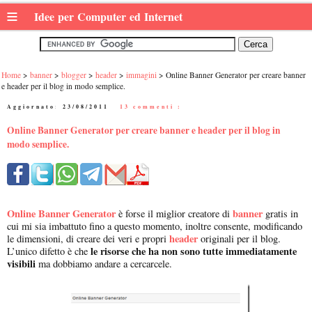
≡
Idee per Computer ed Internet
Home
banner
blogger
header
immagini
Online Banner Generator per creare banner
e header per il blog in modo semplice.
Aggiornato:
23/08/2011
|
13 commenti :
Online Banner Generator per creare banner e header per il blog in
modo semplice.
Online Banner Generator
banner
è forse il miglior creatore di
gratis in
cui mi sia imbattuto fino a questo momento, inoltre consente, modificando
header
le dimensioni, di creare dei veri e propri
originali per il blog.
le risorse che ha non sono tutte immediatamente
L’unico difetto è che
visibili
ma dobbiamo andare a cercarcele.