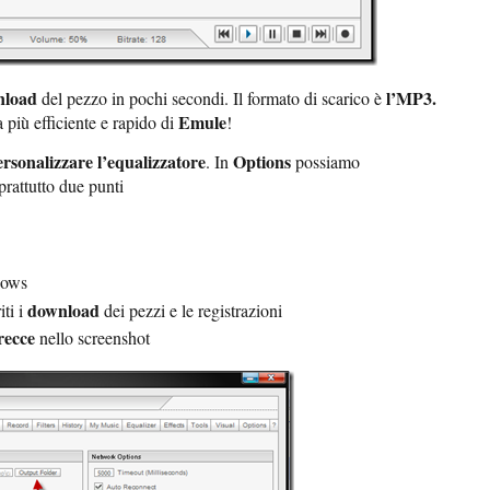
nload
l’MP3.
del pezzo in pochi secondi. Il formato di scarico è
Emule
 più efficiente e rapido di
!
ersonalizzare l’equalizzatore
Options
. In
possiamo
rattutto due punti
dows
download
iti i
dei pezzi e le registrazioni
recce
nello screenshot