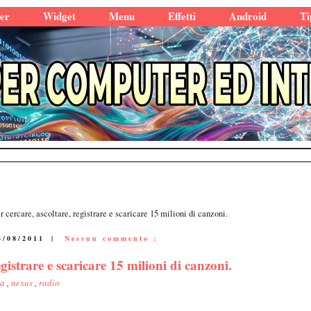
er
Widget
Menu
Effetti
Android
Ti
 cercare, ascoltare, registrare e scaricare 15 milioni di canzoni.
4/08/2011
|
Nessun commento :
gistrare e scaricare 15 milioni di canzoni.
ca
,
nexus
,
radio