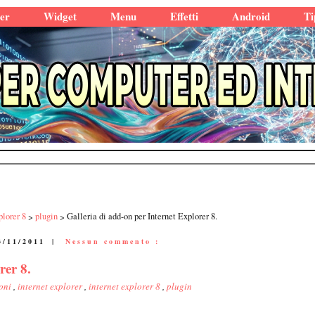
er
Widget
Menu
Effetti
Android
Ti
plorer 8
plugin
Galleria di add-on per Internet Explorer 8.
3/11/2011
|
Nessun commento :
rer 8.
ioni
,
internet explorer
,
internet explorer 8
,
plugin