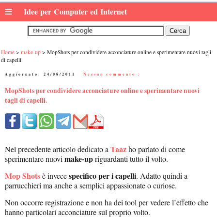
≡
Idee per Computer ed Internet
Home
make-up
MopShots per condividere acconciature online e sperimentare nuovi tagli
di capelli.
Aggiornato:
24/08/2011
|
Nessun commento :
MopShots per condividere acconciature online e sperimentare nuovi
tagli di capelli.
Taaz
Nel precedente articolo dedicato a
ho parlato di come
make-up
sperimentare nuovi
riguardanti tutto il volto.
Mop Shots
specifico per i capelli
è invece
. Adatto quindi a
parrucchieri ma anche a semplici appassionate o curiose.
Non occorre registrazione e non ha dei tool per vedere l’effetto che
hanno particolari acconciature sul proprio volto.