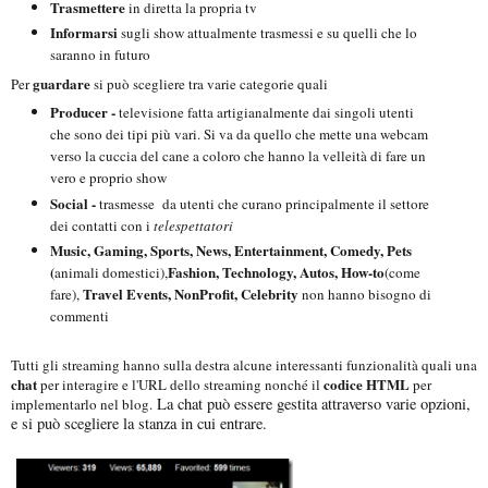
Trasmettere
in diretta la propria tv
Informarsi
sugli show attualmente trasmessi e su quelli che lo
saranno in futuro
guardare
Per
si può scegliere tra varie categorie quali
Producer -
televisione fatta artigianalmente dai singoli utenti
che sono dei tipi più vari. Si va da quello che mette una webcam
verso la cuccia del cane a coloro che hanno la velleità di fare un
vero e proprio show
Social -
trasmesse da utenti che curano principalmente il settore
dei contatti con i
telespettatori
Music, Gaming, Sports, News, Entertainment, Comedy, Pets
(
Fashion, Technology, Autos, How-to
animali domestici),
(come
Travel Events, NonProfit, Celebrity
fare),
non hanno bisogno di
commenti
Tutti gli streaming hanno sulla destra alcune interessanti funzionalità quali una
chat
codice HTML
per interagire e l'URL dello streaming nonché il
per
La chat può essere gestita attraverso varie opzioni,
implementarlo nel blog.
e si può scegliere la stanza in cui entrare.