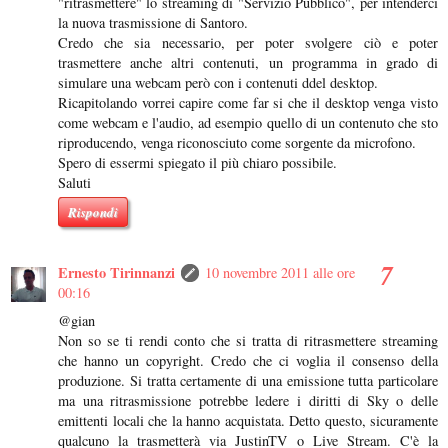
"ritrasmettere" lo streaming di "Servizio Pubblico", per intenderci
la nuova trasmissione di Santoro.
Credo che sia necessario, per poter svolgere ciò e poter
trasmettere anche altri contenuti, un programma in grado di
simulare una webcam però con i contenuti ddel desktop.
Ricapitolando vorrei capire come far si che il desktop venga visto
come webcam e l'audio, ad esempio quello di un contenuto che sto
riproducendo, venga riconosciuto come sorgente da microfono.
Spero di essermi spiegato il più chiaro possibile.
Saluti
Rispondi
Ernesto Tirinnanzi
10 novembre 2011 alle ore
00:16
@gian
Non so se ti rendi conto che si tratta di ritrasmettere streaming
che hanno un copyright. Credo che ci voglia il consenso della
produzione. Si tratta certamente di una emissione tutta particolare
ma una ritrasmissione potrebbe ledere i diritti di Sky o delle
emittenti locali che la hanno acquistata. Detto questo, sicuramente
qualcuno la trasmetterà via JustinTV o Live Stream. C'è la