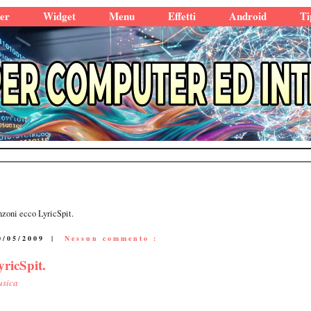
er
Widget
Menu
Effetti
Android
Ti
anzoni ecco LyricSpit.
0/05/2009
|
Nessun commento :
yricSpit.
usica