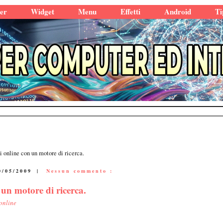
er
Widget
Menu
Effetti
Android
Ti
i online con un motore di ricerca.
0/05/2009
|
Nessun commento :
 un motore di ricerca.
online