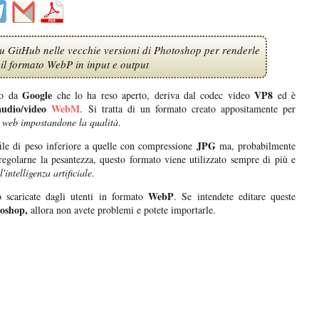
u GitHub nelle vecchie versioni di Photoshop per renderle
 il formato WebP in input e output
Google
VP8
to da
che lo ha reso aperto, deriva dal codec video
ed è
udio/video
WebM
. Si tratta di un formato creato appositamente per
e web impostandone la qualità
.
JPG
ile di peso inferiore a quelle con compressione
ma, probabilmente
 regolarne la pesantezza, questo formato viene utilizzato sempre di più e
l'intelligenza artificiale
.
WebP
scaricate dagli utenti in formato
. Se intendete editare queste
oshop,
allora non avete problemi e potete importarle.