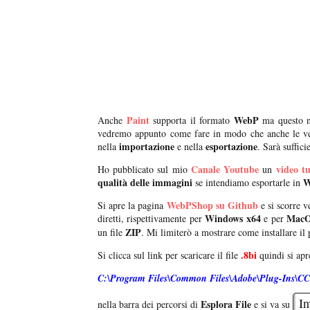
Paint
WebP
Anche
supporta il formato
ma questo n
vedremo appunto come fare in modo che anche le ve
importazione
esportazione
nella
e nella
. Sarà suffici
Canale Youtube
video tu
Ho pubblicato sul mio
un
qualità delle immagini
W
se intendiamo esportarle in
WebPShop su Github
Si apre la pagina
e si scorre v
Windows x64
Mac
diretti, rispettivamente per
e per
ZIP
un file
. Mi limiterò a mostrare come installare il
.8bi
Si clicca sul link per scaricare il file
quindi si ap
C:\Program Files\Common Files\Adobe\Plug-Ins\CC
In
Esplora File
nella barra dei percorsi di
e si va su