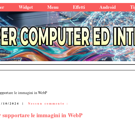
er
Widget
Menu
Effetti
Android
Ti
supportare le immagini in WebP
1/10/2024
|
Nessun commento :
er supportare le immagini in WebP