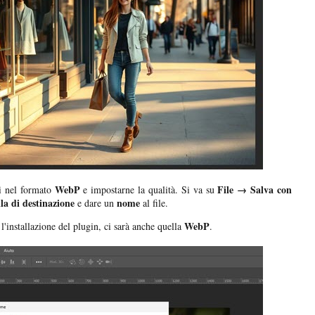
WebP
File → Salva con
ti nel formato
e impostarne la qualità. Si va su
lla di destinazione
nome
e dare un
al file.
WebP
l'installazione del plugin, ci sarà anche quella
.