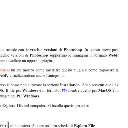
vecchie versioni
Photoshop
on accade con le
di
. In questo breve post
Photoshop
WebP
cchie versioni di
supportino le immagini in formato
ente installare un apposito plugin.
torial
un cui mostro come installare questo plugin e come impostare la
ebP,
visualizzandone anche l'anteprima.
Installation
erso il basso fino a trovare la sezione
. Sono presenti due link
OS
Windows
MacOS
. Il file per
è in formato
.8bi
mentre quello per
è in
PC Windows
 plugin nei
.
Esplora File
re
nel computer. Si incolla questo percorso
vio
Esplora File
nella tastiera. Si apre un'altra scheda di
.