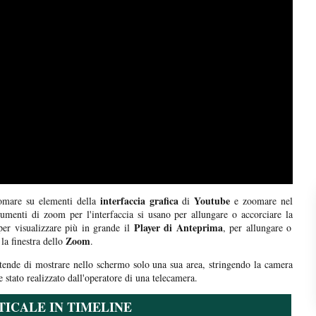
interfaccia grafica
Youtube
omare su elementi della
di
e zoomare nel
rumenti di zoom per l'interfaccia si usano per allungare o accorciare la
Player di Anteprima
per visualizzare più in grande il
, per allungare o
Zoom
la finestra dello
.
tende di mostrare nello schermo solo una sua area, stringendo la camera
e stato realizzato dall'operatore di una telecamera.
ICALE IN TIMELINE