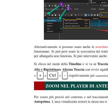
scorciat
Alternativamente si possono usare anche le
funzionano. Si può però usare la scorciatoia del tratt
per allungarla non funziona. Si può intervenire anche 
Timeline
Traccia
Si clicca sul menù della
e si va su
Alte e Ripristinare Altezza
Traccia
con ovvio signif
+
Ctrl
-
+
e
+
rispettivamente per
aumentar
ZOOM NEL PLAYER DI ANT
Per essere più precisi nel contorno e nel tracciame
Anteprima
. L'area visualizzata resterà la stessa ma si