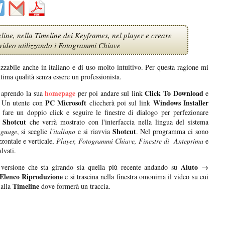
line, nella Timeline dei Keyframes, nel player e creare
 video utilizzando i Fotogrammi Chiave
izzabile anche in italiano e di uso molto intuitivo. Per questa ragione mi
ttima qualità senza essere un professionista.
homepage
Click To Download
aprendo la sua
per poi andare sul link
e
PC Microsoft
Windows Installer
e. Un utente con
cliccherà poi sul link
fare un doppio click e seguire le finestre di dialogo per perfezionare
Shotcut
e
che verrà mostrato con l'interfaccia nella lingua del sistema
Shotcut
nguage
, si sceglie
l'italiano
e si riavvia
. Nel programma ci sono
zzontale e verticale,
Player, Fotogrammi Chiave, Finestre di Anteprima
e
lvati.
Aiuto →
a versione che sta girando sia quella più recente andando su
Elenco Riproduzione
e si trascina nella finestra omonima il video su cui
Timeline
alla
dove formerà un traccia.