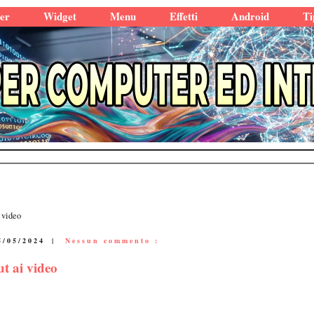
er
Widget
Menu
Effetti
Android
Ti
 video
5/05/2024
|
Nessun commento :
t ai video