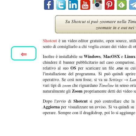
Su Shotcut si può zoomare nella Time
zoomate in e out nei
Shotcut
è un video editor gratuito, open source, util
sento di consigliarlo a chi voglia creare dei video di o
⇐
Windows
MacOSX
Linux
Inoltre è installabile su
,
e
chiudere il banner pubblicitario nel caso compariss
OS
.exe
relativo al suo
per scaricare un file
su cui 
l'installazione del programma. Si può quindi aprir
operativo. Se così non fosse, si va su
Settings → La
vari tipi di
zoom
che riguardano
Timeline
in senso ori
Zoom
naturalmente gli
propriamente detti dei video sa
Shotcut
Dopo l'avvio di
si può controllare che l
Aggiorna
per visualizzare un avviso. Si va quindi su
operare. Sempre con il drag&drop, poi lo si aggiunge 