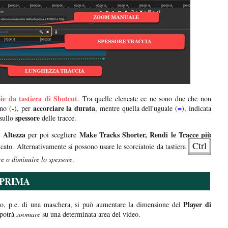
oie da tastiera di Shotcut
. Tra quelle elencate ce ne sono due che non
-
accorciare la durata
=
ino (
), per
, mentre quella dell'uguale (
), indicata
spessore
sullo
delle tracce.
 Altezza
Make Tracks Shorter, Rendi le Tracce più
per poi scegliere
Ctrl
icato. Alternativamente si possono usare le scorciatoie da tastiera
e o diminuire lo spessore
.
EPRIMA
Player di
nto, p.e. di una maschera, si può aumentare la dimensione del
 potrà
zoomare
su una determinata area del video.