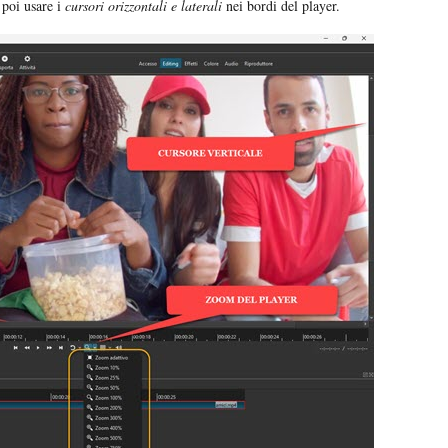
 poi usare i
cursori orizzontali e laterali
nei bordi del player.