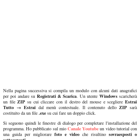
Nella pagina successiva si compila un modulo con alcuni dati anagrafici
Registrati & Scarica
Windows
per poi andare su
. Un utente
scaricherà
ZIP
Estrai
un file
su cui cliccare con il destro del mouse e scegliere
Tutto → Estrai
ZIP
dal menù contestuale. Il contenuto dello
sarà
.exe
costituito da un file
su cui fare un doppio click.
Si seguono quindi le finestre di dialogo per completare l'installazione del
Canale Youtube
programma. Ho pubblicato sul mio
un video tutorial con
foto e video
sovraesposti o
una guida per migliorare
che risultino
sottoesposti
.