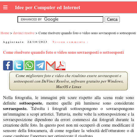
≡
Idee per Computer ed Internet
Home
davinci resolve
Come risolvere quando foto o video sono sovraesposti o sottoesposti
Aggiornato:
24/10/2023
|
Nessun commento :
Come risolvere quando foto o video sono sovraesposti o sottoesposti
Come migliorare foto e video che risultino essere sovraesposti e
sottoesposti con DaVinci Resolve, software gratuito per Windows,
MacOS e Linux
Nella fotografia, le immagini più scure rispetto alla scena reale sono
sottoesposte
definite
, mentre quelle più luminose sono considerate
sovraesposte.
Talvolta i fotografi sottoespongono o sovraespongono
un'immagine a scopi artistici. Tuttavia, molte volte la sottoesposizione e la
sovraesposizione dipendono da errori commessi dai fotografi durante la
creazione delle foto. In questo post non mi occuperò di come modificare il
sensore della fotocamera, di come regolare la velocità dell'otturatore o di
come cambiare l'apertura per ottimizzate il risultato.