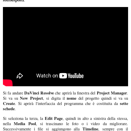
DaVinci Resolve
Project Manager
Si fa andare
che aprirà la finestra del
.
New Project
nome
Si va su
, si digita il
del progetto quindi si va su
Create
sette
. Si aprirà l'interfaccia del programma che è costituita da
schede
.
Edit Page
Si seleziona la terza, la
, quindi in alto a sinistra della stessa,
Media Pool
nella
, si trascinano le foto o i video da migliorare.
Timeline
Successivamente i file si aggiungono alla
, sempre con il