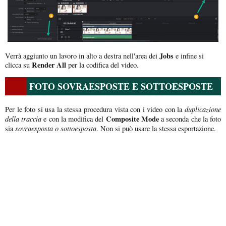
Jobs
Verrà aggiunto un lavoro in alto a destra nell'area dei
e infine si
Render All
clicca su
per la codifica del video.
FOTO SOVRAESPOSTE E SOTTOESPOSTE
duplicazione
Per le foto si usa la stessa procedura vista con i video con la
della traccia
Composite Mode
e con la modifica del
a seconda che la foto
sovraesposta o sottoesposta
sia
. Non si può usare la stessa esportazione.