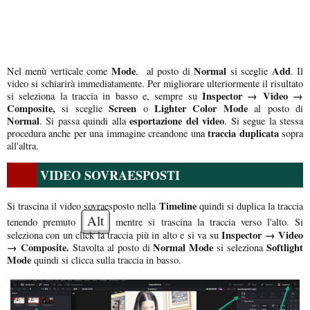
Mode
Normal
Add
Nel menù verticale come
, al posto di
si sceglie
. Il
video si schiarirà immediatamente. Per migliorare ulteriormente il risultato
Inspector → Video →
si seleziona la traccia in basso e, sempre su
Composite,
Screen
Lighter Color Mode
si sceglie
o
al posto di
Normal
esportazione del video
. Si passa quindi alla
. Si segue la stessa
traccia duplicata
procedura anche per una immagine creandone una
sopra
all'altra.
VIDEO SOVRAESPOSTI
Timeline
Si trascina il video sovraesposto nella
quindi si duplica la traccia
Alt
tenendo premuto
mentre si trascina la traccia verso l'alto. Si
Inspector → Video
seleziona con un click la traccia più in alto e si va su
→ Composite.
Normal Mode
Softlight
Stavolta al posto di
si seleziona
Mode
quindi si clicca sulla traccia in basso.