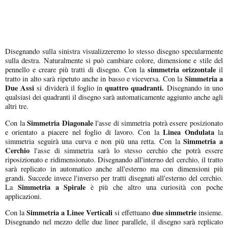
Disegnando sulla sinistra visualizzeremo lo stesso disegno specularmente
sulla destra. Naturalmente si può cambiare colore, dimensione e stile del
simmetria orizzontale
pennello e creare più tratti di disegno. Con la
il
Simmetria a
tratto in alto sarà ripetuto anche in basso e viceversa. Con la
Due Assi
quattro quadranti.
si dividerà il foglio in
Disegnando in uno
qualsiasi dei quadranti il disegno sarà automaticamente aggiunto anche agli
altri tre.
Simmetria Diagonale
Con la
l'asse di simmetria potrà essere posizionato
Linea Ondulata
e orientato a piacere nel foglio di lavoro. Con la
la
Simmetria a
simmetria seguirà una curva e non più una retta. Con la
Cerchio
l'asse di simmetria sarà lo stesso cerchio che potrà essere
riposizionato e ridimensionato. Disegnando all'interno del cerchio, il tratto
sarà replicato in automatico anche all'esterno ma con dimensioni più
grandi. Succede invece l'inverso per tratti disegnati all'esterno del cerchio.
Simmetria a Spirale
La
è più che altro una curiosità con poche
applicazioni.
Simmetria a Linee Verticali
due simmetrie
Con la
si effettuano
insieme.
Disegnando nel mezzo delle due linee parallele, il disegno sarà replicato