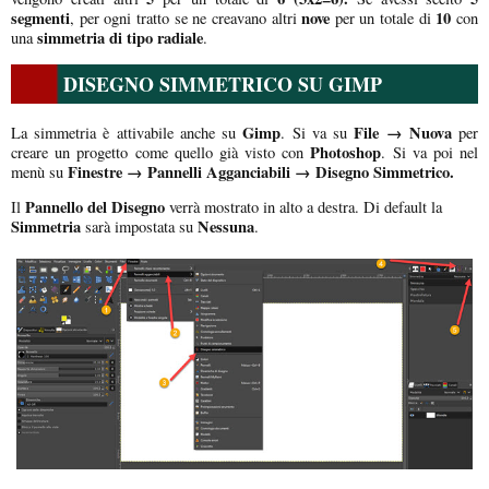
segmenti
nove
10
, per ogni tratto se ne creavano altri
per un totale di
con
simmetria di tipo radiale
una
.
DISEGNO SIMMETRICO SU GIMP
Gimp
File → Nuova
La simmetria è attivabile anche su
. Si va su
per
Photoshop
creare un progetto come quello già visto con
. Si va poi nel
Finestre → Pannelli Agganciabili → Disegno Simmetrico.
menù su
Pannello del Disegno
Il
verrà mostrato in alto a destra. Di default la
Simmetria
Nessuna
sarà impostata su
.