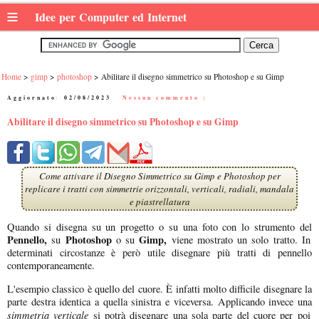
≡
Idee per Computer ed Internet
Home
gimp
photoshop
Abilitare il disegno simmetrico su Photoshop e su Gimp
Aggiornato:
02/08/2023
|
Nessun commento :
Abilitare il disegno simmetrico su Photoshop e su Gimp
Come attivare il Disegno Simmetrico su Gimp e Photoshop per
replicare i tratti con simmetrie orizzontali, verticali, radiali, mandala
e piastrellatura
Quando si disegna su un progetto o su una foto con lo strumento del
Pennello,
Photoshop
Gimp,
su
o su
viene mostrato un solo tratto. In
determinati circostanze è però utile disegnare più tratti di pennello
contemporaneamente.
L'esempio classico è quello del cuore. È infatti molto difficile disegnare la
parte destra identica a quella sinistra e viceversa. Applicando invece una
simmetria verticale
si potrà disegnare una sola parte del cuore per poi