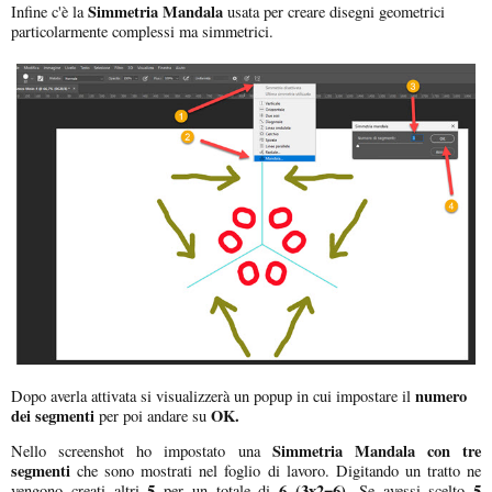
Simmetria Mandala
Infine c'è la
usata per creare disegni geometrici
particolarmente complessi ma simmetrici.
numero
Dopo averla attivata si visualizzerà un popup in cui impostare il
dei segmenti
OK.
per poi andare su
Simmetria Mandala con tre
Nello screenshot ho impostato una
segmenti
che sono mostrati nel foglio di lavoro. Digitando un tratto ne
5
6 (3x2=6).
5
vengono creati altri
per un totale di
Se avessi scelto