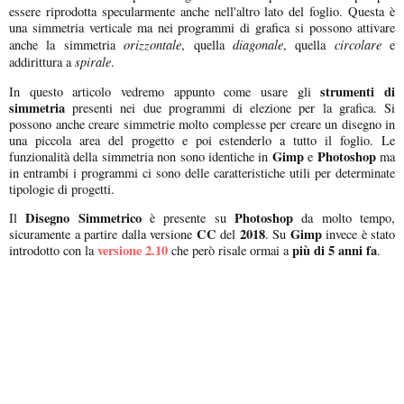
essere riprodotta specularmente anche nell'altro lato del foglio. Questa è
una simmetria verticale ma nei programmi di grafica si possono attivare
orizzontale
diagonale
circolare
anche la simmetria
, quella
, quella
e
spirale
addirittura a
.
strumenti di
In questo articolo vedremo appunto come usare gli
simmetria
presenti nei due programmi di elezione per la grafica. Si
possono anche creare simmetrie molto complesse per creare un disegno in
una piccola area del progetto e poi estenderlo a tutto il foglio. Le
Gimp
Photoshop
funzionalità della simmetria non sono identiche in
e
ma
in entrambi i programmi ci sono delle caratteristiche utili per determinate
tipologie di progetti.
Disegno Simmetrico
Photoshop
Il
è presente su
da molto tempo,
CC
2018
Gimp
sicuramente a partire dalla versione
del
. Su
invece è stato
versione 2.10
più di 5 anni fa
introdotto con la
che però risale ormai a
.