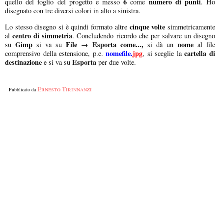
6
numero di punti
quello del foglio del progetto e messo
come
. Ho
disegnato con tre diversi colori in alto a sinistra.
cinque volte
Lo stesso disegno si è quindi formato altre
simmetricamente
centro di simmetria
al
. Concludendo ricordo che per salvare un disegno
Gimp
File → Esporta come...,
nome
su
si va su
si dà un
al file
nomefile.
jpg
cartella di
comprensivo della estensione, p.e.
, si sceglie la
destinazione
Esporta
e si va su
per due volte.
Ernesto Tirinnanzi
Pubblicato da