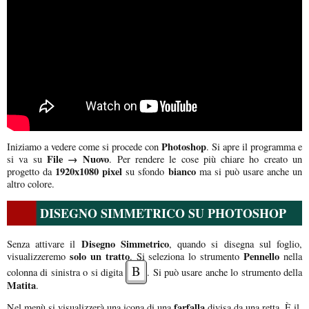
Photoshop
Iniziamo a vedere come si procede con
. Si apre il programma e
File → Nuovo
si va su
. Per rendere le cose più chiare ho creato un
1920x1080 pixel
bianco
progetto da
su sfondo
ma si può usare anche un
altro colore.
DISEGNO SIMMETRICO SU PHOTOSHOP
Disegno Simmetrico
Senza attivare il
, quando si disegna sul foglio,
solo un tratto
Pennello
visualizzeremo
. Si seleziona lo strumento
nella
B
colonna di sinistra o si digita
. Si può usare anche lo strumento della
Matita
.
farfalla
Nel menù si visualizzerà una icona di una
divisa da una retta. È il