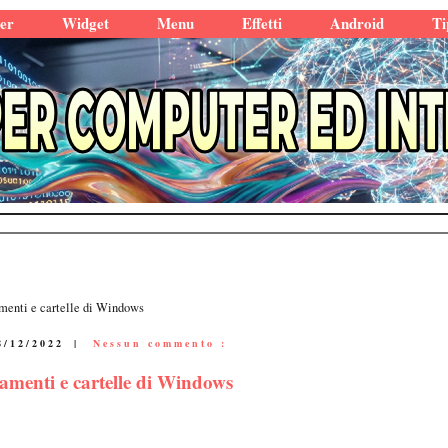
er
Widget
Menu
Effetti
Android
Ti
amenti e cartelle di Windows
8/12/2022
|
Nessun commento :
gamenti e cartelle di Windows