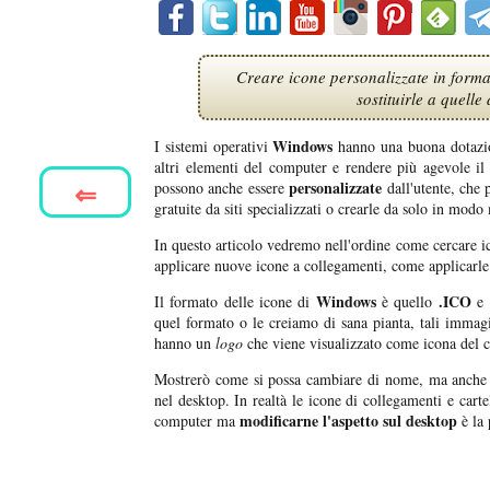
Creare icone personalizzate in form
sostituirle a quelle
Windows
I sistemi operativi
hanno una buona dotazi
altri elementi del computer e rendere più agevole il 
⇐
personalizzate
possono anche essere
dall'utente, che 
gratuite da siti specializzati o crearle da solo in mod
In questo articolo vedremo nell'ordine come cercare
applicare nuove icone a collegamenti, come applicarle a
Windows
.ICO
Il formato delle icone di
è quello
e 
quel formato o le creiamo di sana pianta, tali immagi
hanno un
logo
che viene visualizzato come icona del c
Mostrerò come si possa cambiare di nome, ma anche di
nel desktop. In realtà le icone di collegamenti e cart
modificarne l'aspetto sul desktop
computer ma
è la 