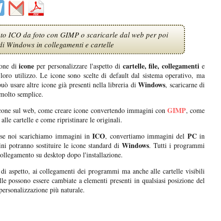
ato ICO da foto con GIMP o scaricarle dal web per poi
 di Windows in collegamenti e cartelle
icone
cartelle, file, collegamenti
one di
per personalizzare l'aspetto di
e
loro utilizzo. Le icone sono scelte di default dal sistema operativo, ma
Windows
può usare altre icone già presenti nella libreria di
, scaricarne di
o molto semplice.
GIMP
 icone sul web, come creare icone convertendo immagini con
, come
lle cartelle e come ripristinare le originali.
ICO
PC
se noi scarichiamo immagini in
, convertiamo immagini del
in
Windows
ni potranno sostituire le icone standard di
. Tutti i programmi
ollegamento su desktop dopo l'installazione.
 aspetto, ai collegamenti dei programmi ma anche alle cartelle visibili
elle possono essere cambiate a elementi presenti in qualsiasi posizione del
personalizzazione più naturale.