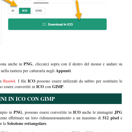
PNG
cona anche in
, cliccarci sopra con il destro del mouse e andare su
Appunti
nella tastiera per catturarla negli
.
Base64
ICO
in
. I file
possono essere utilizzati da subito per sostituire le
ICO
GIMP
o essere convertiti in
con
.
I IN ICO CON GIMP
PNG
ICO
JPG
empio in
, possono essere convertite in
anche le immagini
512 pixel
mente effettuare un loro ridimensionamento a un massimo di
e
Selezione rettangolare
n la
.