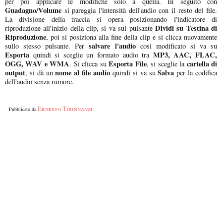
per poi applicare le modifiche solo a quella. In seguito con
Guadagno/Volume
si pareggia l'intensità dell'audio con il resto del file.
La divisione della traccia si opera posizionando l'indicatore di
Dividi su Testina di
riproduzione all'inizio della clip, si va sul pulsante
Riproduzione
, poi si posiziona alla fine della clip e si clicca nuovamente
salvare l'audio
sullo stesso pulsante. Per
così modificato si va su
Esporta
MP3, AAC, FLAC,
quindi si sceglie un formato audio tra
OGG, WAV e WMA
Esporta File
cartella di
. Si clicca su
, si sceglie la
output
nome al file audio
Salva
, si dà un
quindi si va su
per la codifica
dell'audio senza rumore.
Ernesto Tirinnanzi
Pubblicato da