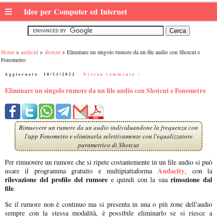
≡
Idee per Computer ed Internet
Home
android
shotcut
Eliminare un singolo rumore da un file audio con Shotcut e
Fonometro
Aggiornato:
18/11/2022
|
Nessun commento :
Eliminare un singolo rumore da un file audio con Shotcut e Fonometro
Rimuovere un rumore da un audio individuandone la frequenza con
l'app Fonometro e eliminarla selettivamente con l'equalizzatore
parametrico di Shotcut
Per rimuovere un rumore che si ripete costantemente in un file audio si può
Audacity
usare il programma gratuito e multipiattaforma
, con la
rilevazione del profilo del rumore
rimozione dal
e quindi con la sua
file
.
Se il rumore non è continuo ma si presenta in una o più zone dell'audio
sempre con la stessa modalità, è possibile eliminarlo se si riesce a