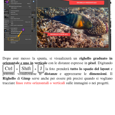
righello graduato in
Dopo aver messo la spunta, si visualizzerà un
orizzontale e uno in verticale
pixel
con le distanze espresse in
. Digitando
Ctrl
Shift
J
tutto lo spazio del layout
+
+
la foto prenderà
e
distanze
dimensioni
potremo visualizzarne le
e apprezzarne le
. Il
Righello
Gimp
di
serve anche per essere più precisi quando si vogliano
linee rette orizzontali o verticali
tracciare
sulle immagini o nei progetti.