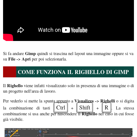
Gimp
Si fa andare
quindi si trascina nel layout una immagine oppure si va
File -> Apri
su
per poi selezionarla.
COME FUNZIONA IL RIGHELLO DI GIMP
Righello
Il
viene infatti visualizzato solo in presenza di una immagine o di
un progetto nell'area di lavoro.
Visualizza -> Righelli
Per vederlo si mette la spunta appunto a
o si digita
Ctrl
Shift
R
la combinazione di tasti
+
+
. La stessa
Righello
combinazione si usa anche per nascondere il
nel caso in cui fosse
già visibile.