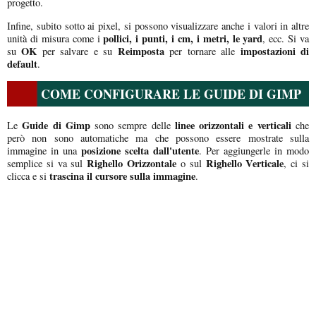
progetto.
Infine, subito sotto ai pixel, si possono visualizzare anche i valori in altre
pollici, i punti, i cm, i metri, le yard
unità di misura come i
, ecc. Si va
OK
Reimposta
impostazioni di
su
per salvare e su
per tornare alle
default
.
COME CONFIGURARE LE GUIDE DI GIMP
Guide di Gimp
linee orizzontali e verticali
Le
sono sempre delle
che
però non sono automatiche ma che possono essere mostrate sulla
posizione scelta dall'utente
immagine in una
. Per aggiungerle in modo
Righello Orizzontale
Righello Verticale
semplice si va sul
o sul
, ci si
trascina il cursore sulla immagine
clicca e si
.