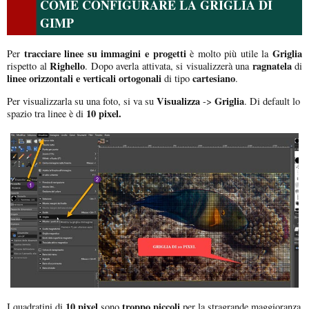
COME CONFIGURARE LA GRIGLIA DI
GIMP
tracciare linee su immagini e progetti
Griglia
Per
è molto più utile la
Righello
ragnatela
rispetto al
. Dopo averla attivata, si visualizzerà una
di
linee orizzontali e verticali ortogonali
cartesiano
di tipo
.
Visualizza
Griglia
Per visualizzarla su una foto, si va su
->
. Di default lo
10 pixel.
spazio tra linee è di
10 pixel
troppo piccoli
I quadratini di
sono
per la stragrande maggioranza