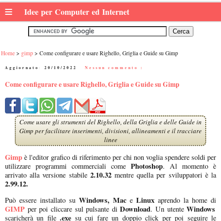
≡
Idee per Computer ed Internet
Home
gimp
Come configurare e usare Righello, Griglia e Guide su Gimp
Aggiornato:
20/10/2022
|
Nessun commento :
Come configurare e usare Righello, Griglia e Guide su Gimp
Come usare gli strumenti del Righello, della Griglia e delle Guide in
Gimp per facilitare inserimenti, divisioni, allineamenti e il tracciare
linee
Gimp
è l'editor grafico di riferimento per chi non voglia spendere soldi per
Photoshop
utilizzare programmi commerciali come
. Al momento è
2.10.32
arrivato alla versione stabile
mentre quella per sviluppatori è la
2.99.12.
Windows,
Mac
Linux
Può essere installato su
e
aprendo la home di
GIMP
Download
Windows
per poi cliccare sul pulsante di
. Un utente
.exe
scaricherà un file
su cui fare un doppio click per poi seguire le