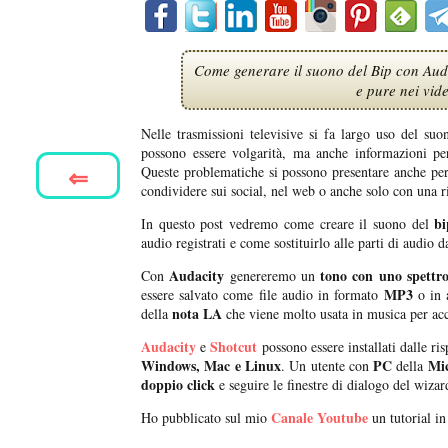
Come generare il suono del Bip con Auda
e pure nei vi
Nelle trasmissioni televisive si fa largo uso del suo
possono essere volgarità, ma anche informazioni pers
⇐
Queste problematiche si possono presentare anche per d
condividere sui social, nel web o anche solo con una ri
bi
In questo post vedremo come creare il suono del
audio registrati e come sostituirlo alle parti di audio d
Audacity
tono con uno spettro
Con
genereremo un
MP3
essere salvato come file audio in formato
o in 
nota LA
della
che viene molto usata in musica per acc
Audacity
Shotcut
e
possono essere installati dalle ri
Windows, Mac e Linux
PC
Mic
. Un utente con
della
doppio click
e seguire le finestre di dialogo del wizard
Canale Youtube
Ho pubblicato sul mio
un tutorial in