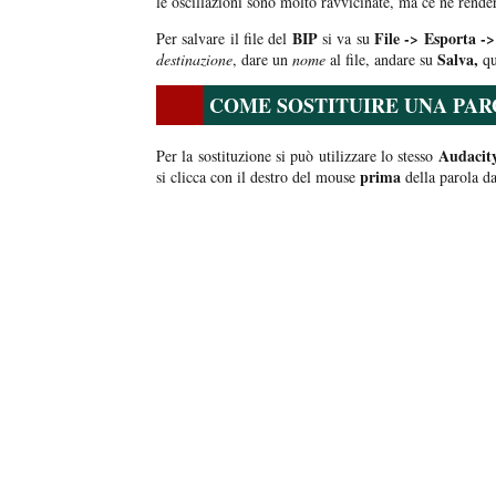
le oscillazioni sono molto ravvicinate, ma ce ne rend
BIP
File -> Esporta -
Per salvare il file del
si va su
Salva,
destinazione
, dare un
nome
al file, andare su
qu
COME SOSTITUIRE UNA PARO
Audacit
Per la sostituzione si può utilizzare lo stesso
prima
si clicca con il destro del mouse
della parola d