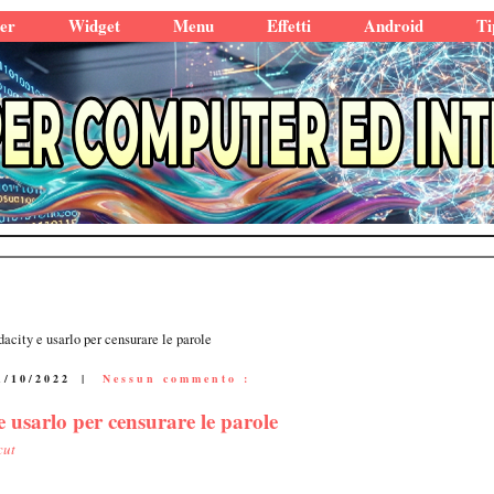
er
Widget
Menu
Effetti
Android
Ti
dacity e usarlo per censurare le parole
1/10/2022
|
Nessun commento :
e usarlo per censurare le parole
cut