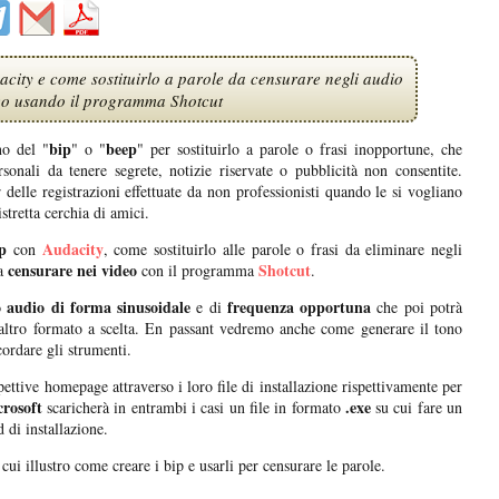
city e come sostituirlo a parole da censurare negli audio
deo usando il programma Shotcut
bip
beep
no del "
" o "
" per sostituirlo a parole o frasi inopportune, che
onali da tenere segrete, notizie riservate o pubblicità non consentite.
elle registrazioni effettuate da non professionisti quando le si vogliano
stretta cerchia di amici.
p
Audacity
con
, come sostituirlo alle parole o frasi da eliminare negli
censurare nei video
Shotcut
a
con il programma
.
 audio di forma sinusoidale
frequenza opportuna
e di
che poi potrà
altro formato a scelta. En passant vedremo anche come generare il tono
ordare gli strumenti.
spettive homepage attraverso i loro file di installazione rispettivamente per
rosoft
.exe
scaricherà in entrambi i casi un file in formato
su cui fare un
 di installazione.
 cui illustro come creare i bip e usarli per censurare le parole.