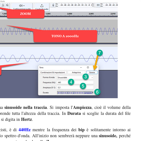
sinusoide nella traccia
Ampiezza
una
. Si imposta l'
, cioè il volume della
Durata
ende tutta l'altezza della traccia. In
si sceglie la durata del file
Hertz
 si digita in
.
440Hz
bip
isti, è di
mentre la frequenza dei
è solitamente intorno ai
sinusoide,
lo spettro d'onda. All'inizio non sembrerà neppure una
perché