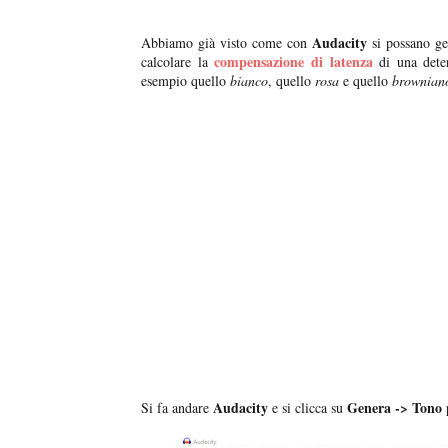
Audacity
Abbiamo già visto come con
si possano gen
compensazione di latenza
calcolare la
di una deter
esempio quello
bianco
, quello
rosa
e quello
brownian
Audacity
Genera -> Tono
Si fa andare
e si clicca su
p