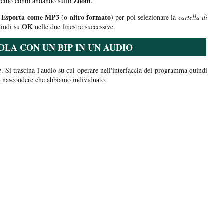
Zoom
eremo conto andando sullo
.
> Esporta come MP3
o altro formato
(
) per poi selezionare la
cartella di
OK
indi su
nelle due finestre successive.
LA CON UN BIP IN UN AUDIO
y
. Si trascina l'audio su cui operare nell'interfaccia del programma quindi
a nascondere che abbiamo individuato.