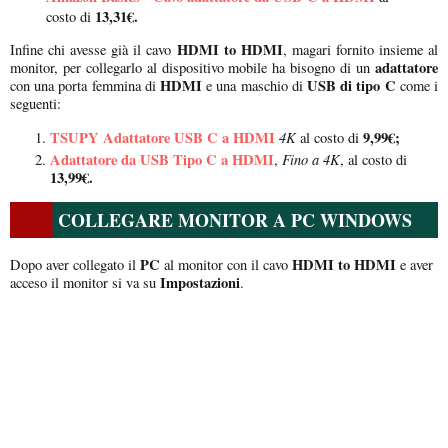
13,31€.
costo di
HDMI to HDMI
Infine chi avesse già il cavo
, magari fornito insieme al
adattatore
monitor, per collegarlo al dispositivo mobile ha bisogno di un
HDMI
USB di tipo C
con una porta femmina di
e una maschio di
come i
seguenti:
TSUPY Adattatore USB C a HDMI
4K
9,99€;
al costo di
Adattatore da USB Tipo C a HDMI
Fino a 4K
,
, al costo di
13,99€.
COLLEGARE MONITOR A PC WINDOWS
PC
HDMI to HDMI
Dopo aver collegato il
al monitor con il cavo
e aver
Impostazioni
acceso il monitor si va su
.