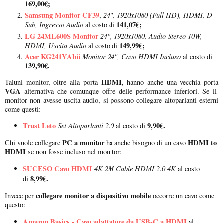
169,00€;
Samsung Monitor CF39
24", 1920x1080 (Full HD), HDMI, D-
,
Sub, Ingresso Audio
141,07€;
al costo di
LG 24ML600S Monitor
24", 1920x1080, Audio Stereo 10W,
HDMI, Uscita Audio
149,99€;
al costo di
Acer KG241YAbii
Monitor 24", Cavo HDMI Incluso
al costo di
139,90€.
HDMI
Taluni monitor, oltre alla porta
, hanno anche una vecchia porta
VGA
alternativa che comunque offre delle performance inferiori. Se il
monitor non avesse uscita audio, si possono collegare altoparlanti esterni
come questi:
Trust Leto
Set Altoparlanti 2.0
9,90€.
al costo di
PC a monitor
HDMI to
Chi vuole collegare
ha anche bisogno di un cavo
HDMI
se non fosse incluso nel monitor:
SUCESO Cavo HDMI
4K 2M Cable HDMI 2.0 4K
al costo
8,99€.
di
collegare monitor a dispositivo mobile
Invece per
occorre un cavo come
questo:
Amazon Basics - Cavo adattatore da USB-C a HDMI
al