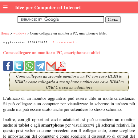
≡
Idee per Computer ed Internet
Home
windows
Come collegare un monitor a PC, smartphone e tablet
Aggiornato:
03/08/2022
|
2 commenti :
Come collegare un monitor a PC, smartphone e tablet
Come collegare un secondo monitor a un PC con cavo HDMI to
HDMI e come collegarlo a smartphone e tablet con cavo HDMI to
USB/ C o con un adattatore
L'utilizzo di un monitor aggiuntivo può essere utile in molte circostanze.
Si può collegare a un computer per visualizzare lo schermo in un'area più
estendere
grande ma può essere usato anche per
lo stesso schermo.
Inoltre, con gli opportuni cavi e adattatori, si può connettere un monitor
tablet
smartphone
anche ai
e agli
per visualizzarvi gli schermi relativi. In
questo post vedremo come procedere con il collegamento, come scegliere
le impostazioni del computer e come scegliere il dispositivo di output del