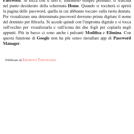
Password
. Si tocca con il dito e, tenendolo sempre premuto, si trascina
Home
nel punto desiderato della schermata
. Quando si toccherà si aprirà
la pagina delle password, quella in cui abbiamo toccato sulla ruota dentata.
Per visualizzare una determinata password dovremo prima digitare il nome
del dominio per filtrarla. Si accede quindi con l'impronta digitale e si tocca
sull'occhio per visualizzarla e sull'icona dei due fogli per copiarla negli
Modifica
Elimina
appunti. Più in basso ci sono anche i pulsanti
e
. Con
Google
Password
questa funzione di
non ha più senso installare app di
Manager
.
Ernesto Tirinnanzi
Pubblicato da