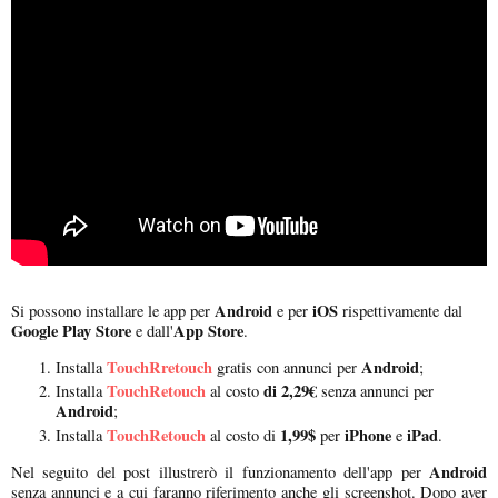
Android
iOS
Si possono installare le app per
e per
rispettivamente dal
Google Play
Store
App Store
e dall'
.
TouchRretouch
Android
Installa
gratis con annunci per
;
TouchRetouch
di 2,29€
Installa
al costo
senza annunci per
Android
;
TouchRetouch
1,99$
iPhone
iPad
Installa
al costo di
per
e
.
Android
Nel seguito del post illustrerò il funzionamento dell'app per
senza annunci e a cui faranno riferimento anche gli screenshot. Dopo aver