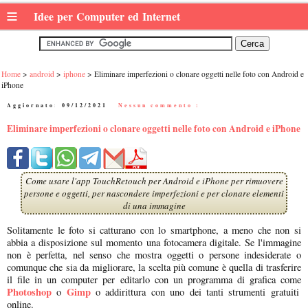
≡
Idee per Computer ed Internet
Home
android
iphone
Eliminare imperfezioni o clonare oggetti nelle foto con Android e
iPhone
Aggiornato:
09/12/2021
|
Nessun commento :
Eliminare imperfezioni o clonare oggetti nelle foto con Android e iPhone
Come usare l'app TouchRetouch per Android e iPhone per rimuovere
persone e oggetti, per nascondere imperfezioni e per clonare elementi
di una immagine
Solitamente le foto si catturano con lo smartphone, a meno che non si
abbia a disposizione sul momento una fotocamera digitale. Se l'immagine
non è perfetta, nel senso che mostra oggetti o persone indesiderate o
comunque che sia da migliorare, la scelta più comune è quella di trasferire
il file in un computer per editarlo con un programma di grafica come
Photoshop
Gimp
o
o addirittura con uno dei tanti strumenti gratuiti
online.