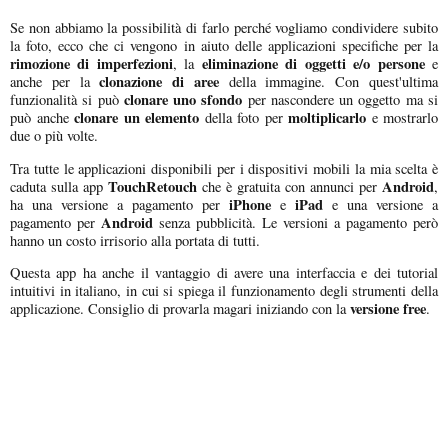
Se non abbiamo la possibilità di farlo perché vogliamo condividere subito
la foto, ecco che ci vengono in aiuto delle applicazioni specifiche per la
rimozione di imperfezioni
eliminazione di oggetti e/o persone
, la
e
clonazione di aree
anche per la
della immagine. Con quest'ultima
clonare uno sfondo
funzionalità si può
per nascondere un oggetto ma si
clonare un elemento
moltiplicarlo
può anche
della foto per
e mostrarlo
due o più volte.
Tra tutte le applicazioni disponibili per i dispositivi mobili la mia scelta è
TouchRetouch
Android
caduta sulla app
che è gratuita con annunci per
,
iPhone
iPad
ha una versione a pagamento per
e
e una versione a
Android
pagamento per
senza pubblicità. Le versioni a pagamento però
hanno un costo irrisorio alla portata di tutti.
Questa app ha anche il vantaggio di avere una interfaccia e dei tutorial
intuitivi in italiano, in cui si spiega il funzionamento degli strumenti della
versione free
applicazione. Consiglio di provarla magari iniziando con la
.