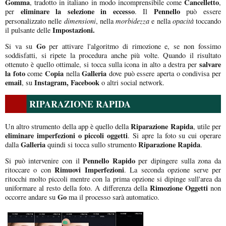
Gomma
Cancelletto
, tradotto in italiano in modo incomprensibile come
,
eliminare la selezione in eccesso
Pennello
per
. Il
può essere
dimensioni
morbidezza
opacità
personalizzato nelle
, nella
e nella
toccando
Impostazioni.
il pulsante delle
Go
Si va su
per attivare l'algoritmo di rimozione e, se non fossimo
soddisfatti, si ripete la procedura anche più volte. Quando il risultato
salvare
ottenuto è quello ottimale, si tocca sulla icona in alto a destra per
la foto
Copia
Galleria
come
nella
dove può essere aperta o condivisa per
email
Instagram, Facebook
, su
o altri social network.
RIPARAZIONE RAPIDA
Riparazione Rapida
Un altro strumento della app è quello della
, utile per
eliminare imperfezioni o piccoli oggetti
. Si apre la foto su cui operare
Galleria
Riparazione Rapida
dalla
quindi si tocca sullo strumento
.
Pennello Rapido
Si può intervenire con il
per dipingere sulla zona da
Rimuovi Imperfezioni
ritoccare o con
. La seconda opzione serve per
ritocchi molto piccoli mentre con la prima opzione si dipinge sull'area da
Rimozione Oggetti
uniformare al resto della foto. A differenza della
non
Go
occorre andare su
ma il processo sarà automatico.