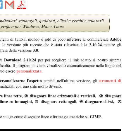
icolari, rettangoli, quadrati, ellissi e cerchi e colorarli
 grafico per Windows, Mac e Linux
Adobe
i utenti di tutto il mondo e solo di poco inferiore al commerciale
2.10.24
la versione più recente che è stata rilasciata è la
mentre gli
3.0
ttesa della versione
.
Download 2.10.24
su
per poi scegliere il link adatto al nostro sistema
fficoltà. Il programma viene visualizzato automaticamente nella lingua del
personalizzata
 può essere
.
ersonalizzarne l'aspetto
strumenti di
perché, nell'ultima versione, gli
ualizzati con uno stile molto diverso.
e linee rette, ② disegnare linee orizzontali e verticali, ③ disegnare
 linee su immagini, ⑤ disegnare rettangoli, ⑥ disegnare ellissi, ⑦
GIMP
he spiega come disegnare linee e forme geometriche su
.