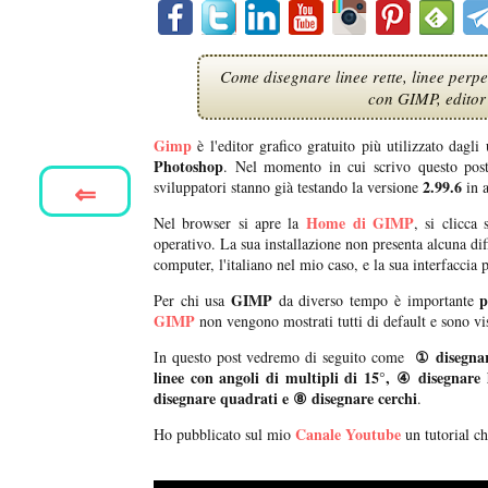
Come disegnare linee rette, linee perpend
con GIMP, editor
Gimp
è l'editor grafico gratuito più utilizzato dagl
Photoshop
. Nel momento in cui scrivo questo post 
⇐
2.99.6
sviluppatori stanno già testando la versione
in a
Home di GIMP
Nel browser si apre la
, si clicca 
operativo. La sua installazione non presenta alcuna di
computer, l'italiano nel mio caso, e la sua interfaccia
GIMP
p
Per chi usa
da diverso tempo è importante
GIMP
non vengono mostrati tutti di default e sono vis
① disegnar
In questo post vedremo di seguito come
linee con angoli di multipli di 15°, ④ disegnare
disegnare quadrati e ⑧ disegnare cerchi
.
Canale Youtube
Ho pubblicato sul mio
un tutorial c