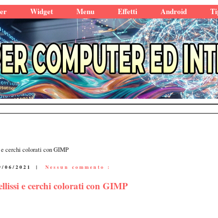
er
Widget
Menu
Effetti
Android
Ti
si e cerchi colorati con GIMP
9/06/2021
|
Nessun commento :
ellissi e cerchi colorati con GIMP