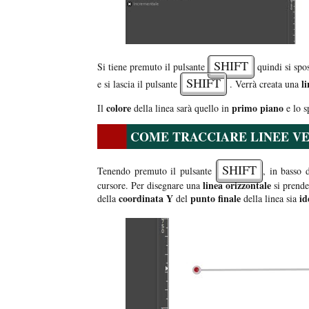
SHIFT
Si tiene premuto il pulsante
quindi si spos
SHIFT
li
e si lascia il pulsante
. Verrà creata una
colore
primo piano
Il
della linea sarà quello in
e lo s
COME TRACCIARE LINEE VE
SHIFT
Tenendo premuto il pulsante
, in basso 
linea orizzontale
cursore. Per disegnare una
si prende
coordinata Y
punto finale
ide
della
del
della linea sia