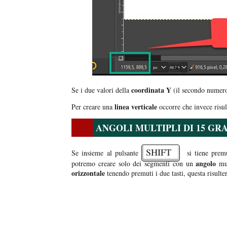
coordinata Y
Se i due valori della
(il secondo numero)
linea verticale
Per creare una
occorre che invece risul
ANGOLI MULTIPLI DI 15 GR
SHIFT
Se insieme al pulsante
si tiene prem
angolo
potremo creare solo dei segmenti con un
mul
orizzontale
tenendo premuti i due tasti, questa risulte