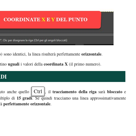
orizzontale
 sono identici, la linea risulterà perfettamente
.
uguali
coordinata X
tino
i valori della
(il primo numero).
ADI
Ctrl
tracciamento della riga
bloccato
uto anche quello
, il
sarà
e
15 gradi
tiplo di
. Se quindi tracciamo una linea approssimativamente
perfettamente orizzontale
rà
.