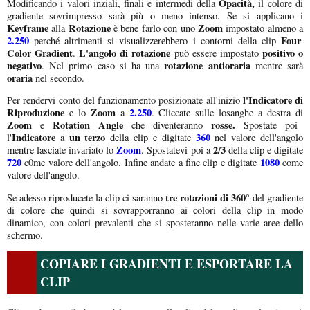
Opacità,
Modificando i valori inziali, finali e intermedi della
il colore di
gradiente sovrimpresso sarà più o meno intenso. Se si applicano i
Keyframe
Rotazione
Zoom
alla
è bene farlo con uno
impostato almeno a
2.250
Four
perché altrimenti si visualizzerebbero i contorni della clip
Color Gradient
L'angolo di rotazione
positivo o
.
può essere impostato
negativo
rotazione antioraria
. Nel primo caso si ha una
mentre sarà
oraria
nel secondo.
l'Indicatore di
Per rendervi conto del funzionamento posizionate all'inizio
Riproduzione
Zoom
2.250
e lo
a
. Cliccate sulle losanghe a destra di
Zoom
Rotation Angle
rosse.
e
che diventeranno
Spostate poi
Indicatore
un terzo
360
l'
a
della clip e digitate
nel valore dell'angolo
Zoom
2/3
mentre lasciate invariato lo
. Spostatevi poi a
della clip e digitate
720
1080
c0me valore dell'angolo. Infine andate a fine clip e digitate
come
valore dell'angolo.
tre rotazioni di 360°
Se adesso riproducete la clip ci saranno
del gradiente
di colore che quindi si sovrapporranno ai colori della clip in modo
dinamico, con colori prevalenti che si sposteranno nelle varie aree dello
schermo.
COPIARE I GRADIENTI E ESPORTARE LA
CLIP