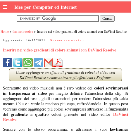
≡
Idee per Computer ed Internet
Home
davinci resolve
Inserire nei video gradienti di colore animati con DaVinci Resolve
Aggiornato:
16/02/2021
|
Nessun commento :
Inserire nei video gradienti di colore animati con DaVinci Resolve
Come aggiungere un effetto di gradiente di colori ai video con
DaVinci Resolve e come animare gli effetti con i Keyframe
colori sovrimpressi
Soprattutto nei video musicali non è raro vedere dei
in trasparenza ai video
per meglio definire l'atmosfera della clip. Si
aggiungono dei rossi, gialli o arancioni per rendere l'atmosfera più calda
mentre i blu e i verde la rendono più cupa, raffreddandola. In questo post
vedremo come aggiungere più colori sovrimpressi attraverso la funzionalità
gradiente a quattro colori
DaVinci
del
presente nel video editor
Resolve
.
keyframes
Sempre con lo stesso programma, e attraverso i suoi