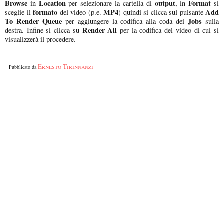
Browse
Location
output
Format
in
per selezionare la cartella di
, in
si
formato
MP4
Add
sceglie il
del video (p.e.
) quindi si clicca sul pulsante
To Render Queue
Jobs
per aggiungere la codifica alla coda dei
sulla
Render All
destra. Infine si clicca su
per la codifica del video di cui si
visualizzerà il procedere.
Ernesto Tirinnanzi
Pubblicato da