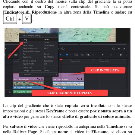
Cliccando con il destro del mouse sulla clip del gradiente la si potrà
Copy
copiare andando su
menù contestuale. Si può posizionare
Indicatore di Riproduzione
Timeline
l'
in altra zona della
e andare su
Ctrl
V
+
.
copiata
incollat
La clip del gradiente che è stata
verrà
a con le stesse
Keyframe
posizionata sopra a un
impostazioni e gli stessi
e potrà essere
altro video
effetto di gradiente di colore animato
per generare lo stesso
.
salvare il video
Timeline
Per
che viene riprodotto in anteprima nella
si va
Deliver Page
nome
Filename
nella
. Si dà un
al video in
, si clicca su