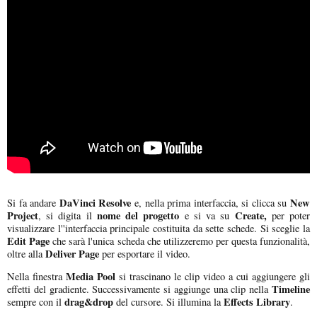
DaVinci Resolve
New
Si fa andare
e, nella prima interfaccia, si clicca su
Project
nome del progetto
Create,
, si digita il
e si va su
per poter
visualizzare l''interfaccia principale costituita da sette schede. Si sceglie la
Edit Page
che sarà l'unica scheda che utilizzeremo per questa funzionalità,
Deliver Page
oltre alla
per esportare il video.
Media Pool
Nella finestra
si trascinano le clip video a cui aggiungere gli
Timeline
effetti del gradiente. Successivamente si aggiunge una clip nella
drag&drop
Effects Library
sempre con il
del cursore. Si illumina la
.