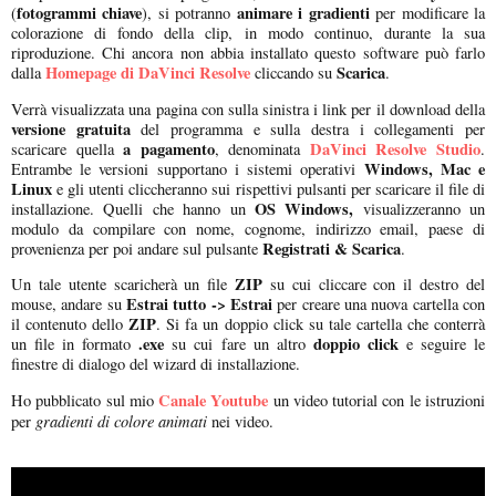
fotogrammi chiave
animare i gradienti
(
), si potranno
per modificare la
colorazione di fondo della clip, in modo continuo, durante la sua
riproduzione. Chi ancora non abbia installato questo software può farlo
Homepage di DaVinci Resolve
Scarica
dalla
cliccando su
.
Verrà visualizzata una pagina con sulla sinistra i link per il download della
versione gratuita
del programma e sulla destra i collegamenti per
a pagamento
DaVinci Resolve Studio
scaricare quella
, denominata
.
Windows, Mac e
Entrambe le versioni supportano i sistemi operativi
Linux
e gli utenti cliccheranno sui rispettivi pulsanti per scaricare il file di
OS Windows,
installazione. Quelli che hanno un
visualizzeranno un
modulo da compilare con nome, cognome, indirizzo email, paese di
Registrati & Scarica
provenienza per poi andare sul pulsante
.
ZIP
Un tale utente scaricherà un file
su cui cliccare con il destro del
Estrai tutto -> Estrai
mouse, andare su
per creare una nuova cartella con
ZIP
il contenuto dello
. Si fa un doppio click su tale cartella che conterrà
.exe
doppio click
un file in formato
su cui fare un altro
e seguire le
finestre di dialogo del wizard di installazione.
Canale Youtube
Ho pubblicato sul mio
un video tutorial con le istruzioni
gradienti di colore animati
per
nei video.