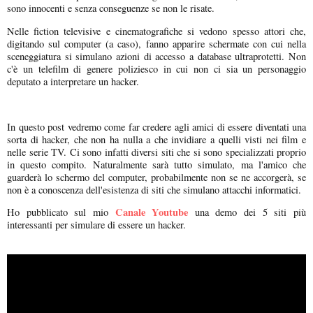
sono innocenti e senza conseguenze se non le risate.
Nelle fiction televisive e cinematografiche si vedono spesso attori che,
digitando sul computer (a caso), fanno apparire schermate con cui nella
sceneggiatura si simulano azioni di accesso a database ultraprotetti. Non
c'è un telefilm di genere poliziesco in cui non ci sia un personaggio
deputato a interpretare un hacker.
In questo post vedremo come far credere agli amici di essere diventati una
sorta di hacker, che non ha nulla a che invidiare a quelli visti nei film e
nelle serie TV. Ci sono infatti diversi siti che si sono specializzati proprio
in questo compito. Naturalmente sarà tutto simulato, ma l'amico che
guarderà lo schermo del computer, probabilmente non se ne accorgerà, se
non è a conoscenza dell'esistenza di siti che simulano attacchi informatici.
Canale Youtube
Ho pubblicato sul mio
una demo dei 5 siti più
interessanti per simulare di essere un hacker.