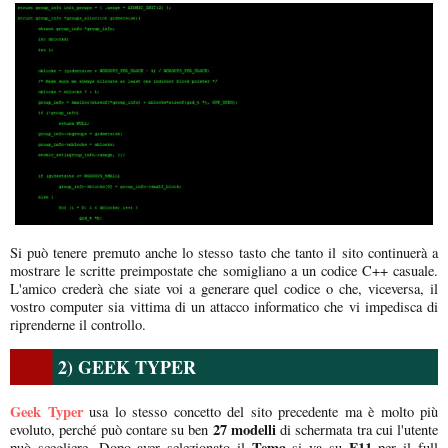
Si può tenere premuto anche lo stesso tasto che tanto il sito continuerà a
mostrare le scritte preimpostate che somigliano a un codice C++ casuale.
L'amico crederà che siate voi a generare quel codice o che, viceversa, il
vostro computer sia vittima di un attacco informatico che vi impedisca di
riprenderne il controllo.
2) GEEK TYPER
Geek Typer
usa lo stesso concetto del sito precedente ma è molto più
27 modelli
evoluto, perché può contare su ben
di schermata tra cui l'utente
Tema
F11
può scegliere. Dopo aver selezionato il
si va su
per il full