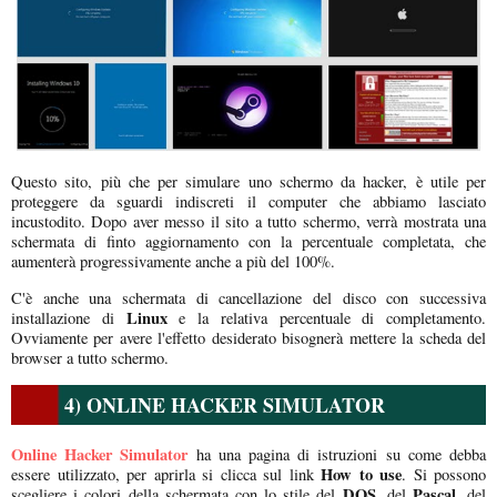
Questo sito, più che per simulare uno schermo da hacker, è utile per
proteggere da sguardi indiscreti il computer che abbiamo lasciato
incustodito. Dopo aver messo il sito a tutto schermo, verrà mostrata una
schermata di finto aggiornamento con la percentuale completata, che
aumenterà progressivamente anche a più del 100%.
C'è anche una schermata di cancellazione del disco con successiva
Linux
installazione di
e la relativa percentuale di completamento.
Ovviamente per avere l'effetto desiderato bisognerà mettere la scheda del
browser a tutto schermo.
4) ONLINE HACKER SIMULATOR
Online Hacker Simulator
ha una pagina di istruzioni su come debba
How to use
essere utilizzato, per aprirla si clicca sul link
. Si possono
DOS
Pascal
scegliere i colori della schermata con lo stile del
, del
, del