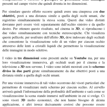
presenti nel campo visivo che quindi diventa in tre dimensioni.
due
Per simulare questo effetto occorre quindi avere una cinepresa con
obiettivi,
posti a una distanza simile a quella degli occhi umani, che
registrino simultaneamente la stessa scena. Questi due video distinti
dovranno però essere visti separatamente dall'occhio sinistro e da quello
3D
destro. Per ottenere questo risultato, nel cinema in
, si riproducono i
due video simultaneamente con tecniche stereoscopiche. Chi visualizza
3D,
queste pellicole, per usufruire dell'effetto
deve indossare degli occhiali
che consentono la visualizzazione solo di un video per ciascun occhio
attraverso delle lenti a cristalli liquidi che permettono la visualizzazione
delle immagini in modo selettivo.
tre dimensioni
Youtube
I video in
sono presenti anche su
ma, per una
loro visualizzazione immersiva, gli occhiali usati per il cinema e la
3D
schermo
televisione a
non servono. I video sono infatti mostrati con lo
diviso in due parti
girate simultaneamente da due obiettivi posti a una
distanza simile a quella degli occhi umani.
Per una visione immersiva di tali video occorrono dei visori particolari che
permettono di visualizzare metà schermo per ciascun occhio. Al cervello
arriverà quindi l'informazione della profondità dell'ambiente e sarà come se
visualizzassimo la scena stando immersi nell'ambiente in cui si svolge. Ci
3D
sono visori
molto economici, che non hanno bisogno di alcuna
applicazione, e altri invece decisamente costosi che possono essere