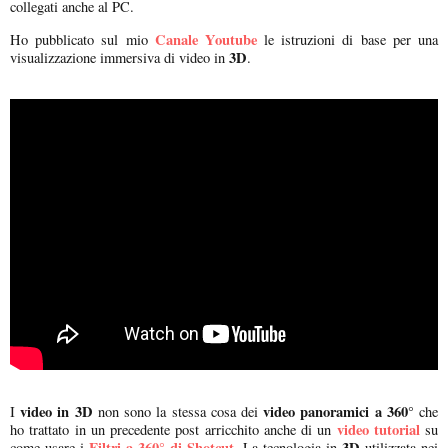
collegati anche al PC.
Canale Youtube
Ho pubblicato sul mio
le istruzioni di base per una
3D
visualizzazione immersiva di video in
.
video in 3D
video panoramici a 360°
I
non sono la stessa cosa dei
che
video tutorial
ho trattato in un precedente post arricchito anche di un
su
Filtri a 360° di Shotcut
3D
come usare i
. La tecnologia in
utilizzata nei