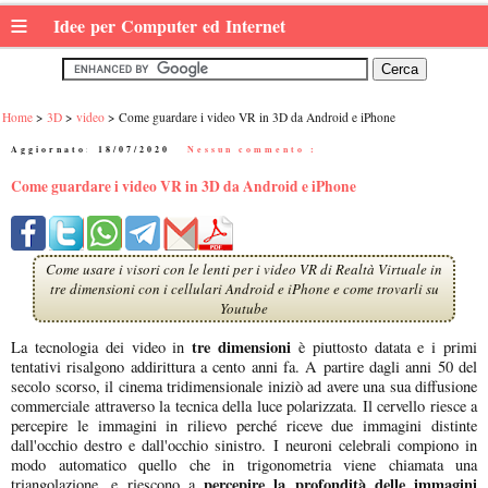
≡
Idee per Computer ed Internet
Home
3D
video
Come guardare i video VR in 3D da Android e iPhone
Aggiornato:
18/07/2020
|
Nessun commento :
Come guardare i video VR in 3D da Android e iPhone
Come usare i visori con le lenti per i video VR di Realtà Virtuale in
tre dimensioni con i cellulari Android e iPhone e come trovarli su
Youtube
tre dimensioni
La tecnologia dei video in
è piuttosto datata e i primi
tentativi risalgono addirittura a cento anni fa. A partire dagli anni 50 del
secolo scorso, il cinema tridimensionale iniziò ad avere una sua diffusione
commerciale attraverso la tecnica della luce polarizzata. Il cervello riesce a
percepire le immagini in rilievo perché riceve due immagini distinte
dall'occhio destro e dall'occhio sinistro. I neuroni celebrali compiono in
modo automatico quello che in trigonometria viene chiamata una
percepire la profondità delle immagini
triangolazione, e riescono a