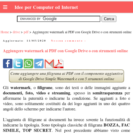
≡
Idee per Computer ed Internet
Home
drive
pdf
Aggiungere watermark ai PDF con Google Drive o con strumenti online
Aggiornato:
11/05/2020
|
Nessun commento :
Aggiungere watermark ai PDF con Google Drive o con strumenti online
Come aggiungere una filigrana ai PDF con il componente aggiuntivo
di Google Drive Simple Watermark e con 5 strumenti online
watermark
filigrane
Gli
, o
, sono dei testi o delle immagini aggiunte a
documenti, foto, video e streaming
semitrasparenza
, spesso in
per
affermarne la paternità o indicarne la condizione. Se aggiunti a foto e
video, sono solitamente costituiti da dei logo aggiunti in uno dei quattro
angoli dello schermo per indicarne l'autore.
L'aggiunta di filigrane ai documenti ha invece sovente la funzionalità di
BOZZA, FAC
indicarne la tipologia. Sono tipologia classiche di filigrana
SIMILE, TOP SECRET
. Nel post precedente abbiamo visto come