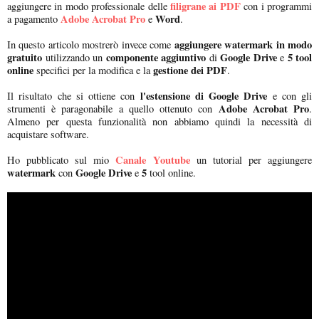
filigrane ai PDF
aggiungere in modo professionale delle
con i programmi
Adobe Acrobat Pro
Word
a pagamento
e
.
aggiungere watermark in modo
In questo articolo mostrerò invece come
gratuito
componente aggiuntivo
Google Drive
5 tool
utilizzando un
di
e
online
gestione dei PDF
specifici per la modifica e la
.
l'estensione di Google Drive
Il risultato che si ottiene con
e con gli
Adobe Acrobat Pro
strumenti è paragonabile a quello ottenuto con
.
Almeno per questa funzionalità non abbiamo quindi la necessità di
acquistare software.
Canale Youtube
Ho pubblicato sul mio
un tutorial per aggiungere
watermark
Google Drive
5
con
e
tool online.