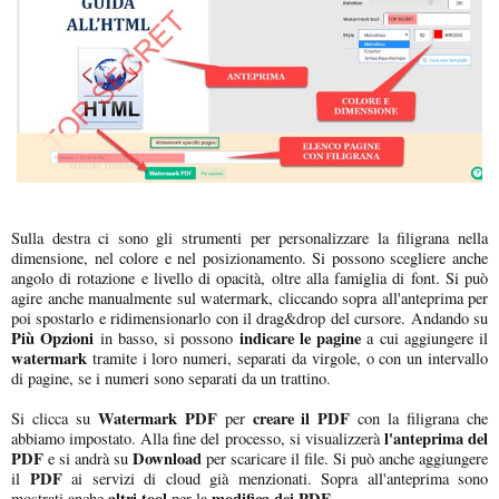
Sulla destra ci sono gli strumenti per personalizzare la filigrana nella
dimensione, nel colore e nel posizionamento. Si possono scegliere anche
angolo di rotazione e livello di opacità, oltre alla famiglia di font. Si può
agire anche manualmente sul watermark, cliccando sopra all'anteprima per
poi spostarlo e ridimensionarlo con il drag&drop del cursore. Andando su
Più Opzioni
indicare le pagine
in basso, si possono
a cui aggiungere il
watermark
tramite i loro numeri, separati da virgole, o con un intervallo
di pagine, se i numeri sono separati da un trattino.
Watermark PDF
creare il PDF
Si clicca su
per
con la filigrana che
l'anteprima del
abbiamo impostato. Alla fine del processo, si visualizzerà
PDF
Download
e si andrà su
per scaricare il file. Si può anche aggiungere
PDF
il
ai servizi di cloud già menzionati. Sopra all'anteprima sono
altri tool
modifica dei PDF.
mostrati anche
per la