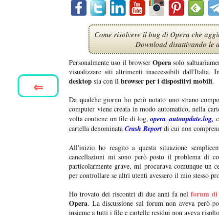
Come risolvere il bug di Opera che aggi
Download disattivando le at
Opera
Personalmente uso il browser
solo saltuariame
visualizzare siti altrimenti inaccessibili dall'Italia. I
desktop
browser per i dispositivi mobili
sia con il
.
⇐
Da qualche giorno ho però notato uno strano compor
computer viene creata in modo automatico, nella cart
volta contiene un file di log,
opera_autoupdate.log,
c
cartella denominata
Crash Report
di cui non comprendo
All'inizio ho reagito a questa situazione semplice
cancellazioni mi sono però posto il problema di co
particolarmente grave, mi procurava comunque un certo
per controllare se altri utenti avessero il mio stesso p
forum di
Ho trovato dei riscontri di due anni fa nel
Opera
. La discussione sul forum non aveva però por
insieme a tutti i file e cartelle residui non aveva risolt