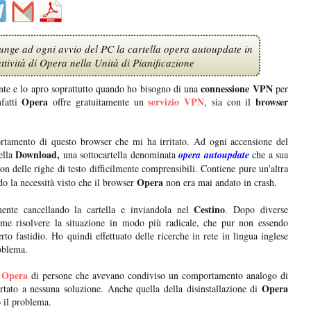
unge ad ogni avvio del PC la cartella opera autoupdate in
tività di Opera nella Unità di Pianificazione
connessione VPN
nte e lo apro soprattutto quando ho bisogno di una
per
Opera
servizio VPN
browser
nfatti
offre gratuitamente un
, sia con il
tamento di questo browser che mi ha irritato. Ad ogni accensione del
Download,
ella
una sottocartella denominata
opera autoupdate
che a sua
on delle righe di testo difficilmente comprensibili. Contiene pure un'altra
Opera
 la necessità visto che il browser
non era mai andato in crash.
Cestino
mente cancellando la cartella e inviandola nel
. Dopo diverse
me risolvere la situazione in modo più radicale, che pur non essendo
 fastidio. Ho quindi effettuato delle ricerche in rete in lingua inglese
roblema.
 Opera
di persone che avevano condiviso un comportamento analogo di
Opera
tato a nessuna soluzione. Anche quella della disinstallazione di
o il problema.