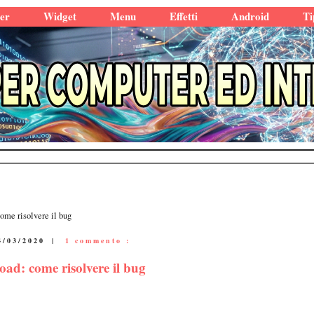
er
Widget
Menu
Effetti
Android
Ti
me risolvere il bug
4/03/2020
|
1 commento :
ad: come risolvere il bug