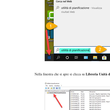
Libreria Unità d
Nella finestra che si apre si clicca su