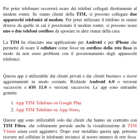
Per poter telefonare occorrerà usare dei telefoni collegati direttamente al
TIM,
due
modem router. Se siamo clienti della
si possono collegare
apparecchi telefonici al modem
. Per poter utilizzare il telefono in stanze
diverse da quelle in cui è posizionato il modem router, si possono usare
uno o due telefoni cordless
da spostare in altre stanze della casa.
TIM
Android
iPhone
La
ha rilasciato una applicazione per
e per
che
cellulare
cordless della rete fissa
permette di usare il
come fosse un
in
modo da non avere problemi con il posizionamento degli apparecchi
telefonici.
Questa app è utilizzabile dai clienti privati e dai clienti business e riceve
Android 6.0
aggiornamenti in modo costante. Richiede
o versioni
iOS 11.0
successive e
o versioni successive. Le app sono entrambe
gratuite.
App TIM Telefono su Google Play
App TIM Telefono su App Store
.
Queste app sono utilizzabili solo dai clienti che hanno un contratto con
TIM Fibra
TIM
, che solitamente prevede anche la visualizzazione di
Vision
senza costi aggiuntivi. Dopo aver installato questa app, potremo
ricevere nel cellulare le telefonate inviateci al nostro numero di rete fissa.