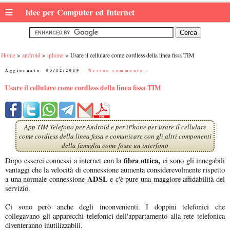
≡
Idee per Computer ed Internet
Home
android
iphone
Usare il cellulare come cordless della linea fissa TIM
Aggiornato:
03/12/2019
|
Nessun commento :
Usare il cellulare come cordless della linea fissa TIM
App TIM Telefono per Android e per iPhone per usare il cellulare
come cordless della linea fissa e comunicare con gli altri componenti
della famiglia come fosse un interfono
fibra ottica,
Dopo esserci connessi a internet con la
ci sono gli innegabili
vantaggi che la velocità di connessione aumenta considerevolmente rispetto
ADSL
a una normale connessione
e c'è pure una maggiore affidabilità del
servizio.
Ci sono però anche degli inconvenienti. I doppini telefonici che
collegavano gli apparecchi telefonici dell'appartamento alla rete telefonica
diventeranno inutilizzabili.