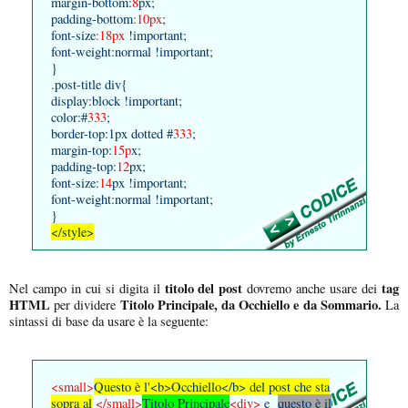
margin-bottom:
8
px;
padding-bottom
:10px
;
font-size
:18px
!important;
font-weight:normal !important;
}
.post-title div{
display:block !important;
color:#
333
;
border-top:1px dotted #
333
;
margin-top:
15p
x;
padding-top:
12
px;
font-size:
14
px !important;
font-weight:normal !important;
}
</style>
titolo del post
tag
Nel campo in cui si digita il
dovremo anche usare dei
HTML
Titolo Principale, da Occhiello e da Sommario.
per dividere
La
sintassi di base da usare è la seguente:
<small>
Questo è l'<b>Occhiello</b> del post che sta
sopra al
</small>
Titolo Principale
<div>
e
questo è il