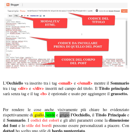
Occhiello
<small>
</small>
Sommario
L'
va inserito tra i tag
e
mentre il
<div>
</div>
Titolo principale
tra i tag
e
inseriti nel campo del titolo. Il
<b>
grassetto.
sarà senza tag e il tag
è opzionale e usato per aggiungere il
Per rendere le cose anche visivamente più chiare ho evidenziato
l'Occhiello,
Titolo Principale
rispettivamente di
giallo
,
verde
e
grigio
il
e
Sommario
codici dei colori
dimensione
il
. I
e gli altri parametri come la
dei font
stile dei bordi
e lo
possono essere personalizzati a piacere. Con
dotted
bordo punteggiato
ho scelto uno stile di
.