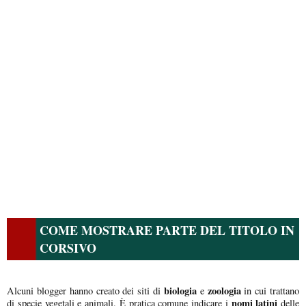
COME MOSTRARE PARTE DEL TITOLO IN
CORSIVO
biologia
zoologia
Alcuni blogger hanno creato dei siti di
e
in cui trattano
nomi latini
di specie vegetali e animali. È pratica comune indicare i
delle