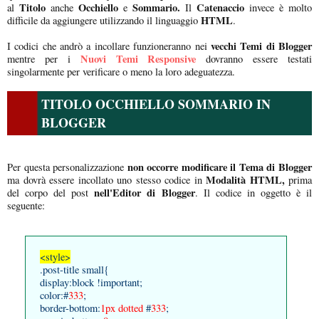
Titolo
Occhiello
Sommario.
Catenaccio
al
anche
e
Il
invece è molto
HTML
difficile da aggiungere utilizzando il linguaggio
.
vecchi Temi di Blogger
I codici che andrò a incollare funzioneranno nei
Nuovi Temi Responsive
mentre per i
dovranno essere testati
singolarmente per verificare o meno la loro adeguatezza.
TITOLO OCCHIELLO SOMMARIO IN
BLOGGER
non occorre modificare il Tema di Blogger
Per questa personalizzazione
Modalità HTML,
ma dovrà essere incollato uno stesso codice in
prima
nell'Editor di Blogger
del corpo del post
. Il codice in oggetto è il
seguente:
<style>
.post-title small{
display:block !important;
color:#
333
;
border-bottom:
1px dotted
#
333
;