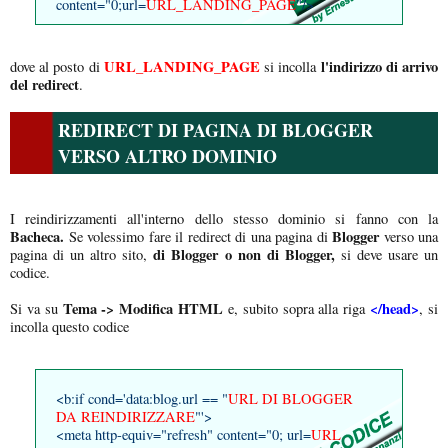
content="0;url=
URL_LANDING_PAGE
"/>
URL_LANDING_PAGE
l'indirizzo di arrivo
dove al posto di
si incolla
del redirect
.
REDIRECT DI PAGINA DI BLOGGER
VERSO ALTRO DOMINIO
I reindirizzamenti all'interno dello stesso dominio si fanno con la
Bacheca.
Blogger
Se volessimo fare il redirect di una pagina di
verso una
di Blogger o non di Blogger,
pagina di un altro sito,
si deve usare un
codice.
Tema -> Modifica HTML
</head>
Si va su
e, subito sopra alla riga
, si
incolla questo codice
<b:if cond='data:blog.url == "
URL DI BLOGGER
DA REINDIRIZZARE
"'>
<meta http-equiv="refresh" content="0; url=
URL