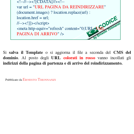
<!--//--><![CDATA[//><!--
var url = "
URL PAGINA DA REINDIRIZZARE
"
(document.images) ? location.replace(url) :
location.href = url;
//--><!]]></script>
<meta http-equiv="refresh" content="0;URL=
URL
PAGINA DI ARRIVO
" />
salva il Template
CMS del
Si
o si aggiorna il file a seconda del
dominio
URL
colorati in rosso
. Al posto degli
vanno incollati gli
indirizzi della pagina di partenza e di arrivo del reindirizzamento.
Ernesto Tirinnanzi
Pubblicato da