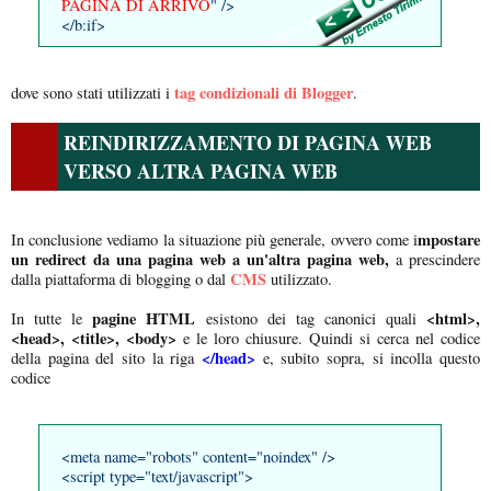
PAGINA DI ARRIVO
" />
</b:if>
tag condizionali di Blogger
dove sono stati utilizzati i
.
REINDIRIZZAMENTO DI PAGINA WEB
VERSO ALTRA PAGINA WEB
mpostare
In conclusione vediamo la situazione più generale, ovvero come i
un redirect da una pagina web a un'altra pagina web,
a prescindere
CMS
dalla piattaforma di blogging o dal
utilizzato.
pagine HTML
<html>,
In tutte le
esistono dei tag canonici quali
<head>, <title>, <body>
e le loro chiusure. Quindi si cerca nel codice
</head>
della pagina del sito la riga
e, subito sopra, si incolla questo
codice
<meta name="robots" content="noindex" />
<script type="text/javascript">