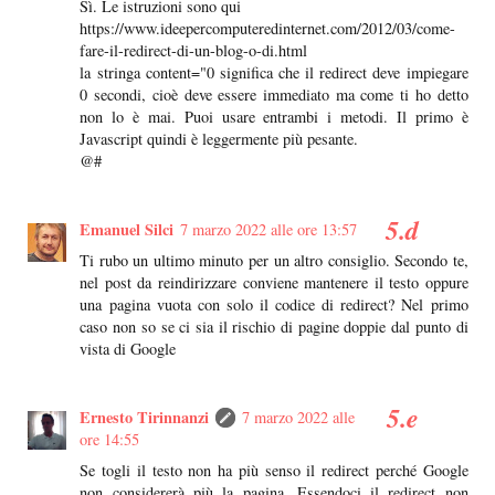
Sì. Le istruzioni sono qui
https://www.ideepercomputeredinternet.com/2012/03/come-
fare-il-redirect-di-un-blog-o-di.html
la stringa content="0 significa che il redirect deve impiegare
0 secondi, cioè deve essere immediato ma come ti ho detto
non lo è mai. Puoi usare entrambi i metodi. Il primo è
Javascript quindi è leggermente più pesante.
@#
Emanuel Silci
7 marzo 2022 alle ore 13:57
Ti rubo un ultimo minuto per un altro consiglio. Secondo te,
nel post da reindirizzare conviene mantenere il testo oppure
una pagina vuota con solo il codice di redirect? Nel primo
caso non so se ci sia il rischio di pagine doppie dal punto di
vista di Google
Ernesto Tirinnanzi
7 marzo 2022 alle
ore 14:55
Se togli il testo non ha più senso il redirect perché Google
non considererà più la pagina. Essendoci il redirect non