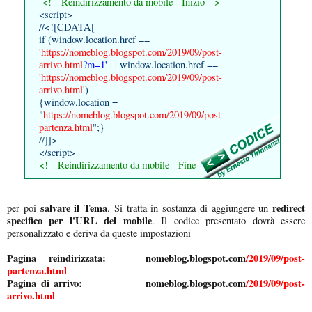
<!-- Reindirizzamento da mobile - Inizio -->
<script>
//<![CDATA[
if (window.location.href ==
'https://nomeblog.blogspot.com/2019/09/post-
arrivo.html
?m=1'
| | window.location.href ==
'https://nomeblog.blogspot.com/2019/09/post-
arrivo.html'
)
{window.location =
"
https://nomeblog.blogspot.com/2019/09/post-
partenza.html
";}
//]]>
</script>
<!-- Reindirizzamento da mobile - Fine -->
salvare il Tema
redirect
per poi
. Si tratta in sostanza di aggiungere un
specifico per l'URL del mobile
. Il codice presentato dovrà essere
personalizzato e deriva da queste impostazioni
Pagina reindirizzata: nomeblog.blogspot.com
/2019/09/post-
partenza.html
Pagina di arrivo: nomeblog.blogspot.com
/2019/09/post-
arrivo.html