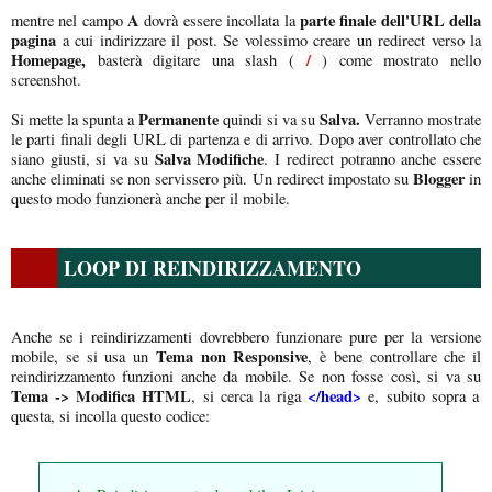
A
parte finale dell'URL della
mentre nel campo
dovrà essere incollata la
pagina
a cui indirizzare il post. Se volessimo creare un redirect verso la
Homepage,
/
basterà digitare una slash (
) come mostrato nello
screenshot.
Permanente
Salva.
Si mette la spunta a
quindi si va su
Verranno mostrate
le parti finali degli URL di partenza e di arrivo. Dopo aver controllato che
Salva Modifiche
siano giusti, si va su
. I redirect potranno anche essere
Blogger
anche eliminati se non servissero più. Un redirect impostato su
in
questo modo funzionerà anche per il mobile.
LOOP DI REINDIRIZZAMENTO
Anche se i reindirizzamenti dovrebbero funzionare pure per la versione
Tema non Responsive
mobile, se si usa un
, è bene controllare che il
reindirizzamento funzioni anche da mobile. Se non fosse così, si va su
Tema -> Modifica HTML
</head>
, si cerca la riga
e, subito sopra a
questa, si incolla questo codice: