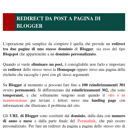
REDIRECT DA POST A PAGINA DI
BLOGGER
redirect
L'operazione più semplice da compiere è quella che prevede un
tra due pagine di uno stesso dominio
Blogger
di
, sia esso del tipo
Blogspot
dominio personalizzato
che appartenente a un
.
eliminare un post,
Quando si vuole
è consigliabile non farlo e impostare
redirect
Homepage
un
dello stesso verso la
oppure verso una pagina delle
etichette che raccoglie i post con gli stessi argomenti.
Blogger
100 reindirizzamenti 301
Su
al momento si possono fare fino a
permanenti.
reindirizzamenti 302,
ovvero
Si differenziano dai
che sono
temporanei,
sito è in
e che solitamente vengono usati quando il
manutenzione
landing page
per inviare i lettori verso una
con
informazioni che illustrano il problema del sito.
URL di Blogger
dominio
numero
Gli
sono costituiti dal
, dalla data con
di anno e mese
Permalink
e dalla parte finale del
, che può essere
personalizzato. Per fare un redirect da pagina a pagina dello stesso sito di