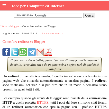
≡
Idee per Computer ed Internet
Home
blogger
Come fare redirect su Blogger
Aggiornato:
24/09/2019
|
23 commenti :
Come fare redirect su Blogger
Come creare dei reindirizzamenti nei siti di Blogger all'interno del
dominio, verso altri siti e da pagina web a pagina web di qualsiasi
piattaforma
redirect,
reindirizzamento,
Un
o
è quella impostazione contenuta in una
redirect
pagina web che rimanda automaticamente a un'altra pagina. I
sono usatissimi nel web e si può dire che in un modo o nell'altro siano
presenti in quasi tutti i siti.
Blogger
connessione
Per esempio quando gli utenti di
sono passati dalla
HTTP
HTTPS
a quella protetta
, tutti i post dei loro siti sono stati forniti
redirect automatico
HTTPS
di un
che apre la pagina con il prefisso