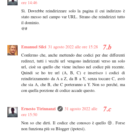
ore 14:46
Sì. Dovrebbe reindirizzare solo la pagina il cui indirizzo è
stato messo nel campo var URL. Strano che reindirizzi tutto
il dominio.
@#
Emanuel Silci
31 agosto 2022 alle ore 15:28
Confermo che, anche mettendo due codici per due differenti
redirect, tutti i vecchi url vengono indirizzati verso un solo
url, cioè su quello che viene incluso nel codice più recente.
Quindi se ho tre url (A, B, C) e inserisco i codici di
reindirizzamento da A a Z, da B a Y, senza toccare C, avrò
che sia A, che B, che C porteranno a Y. Non so perché, ma
con quella porzione di codice accade questo.
Ernesto Tirinnanzi
31 agosto 2022 alle
ore 15:50
Non so che dirti. Il codice che conosco è quello 😒. Forse
non funziona più su Blogger (ipotesi).