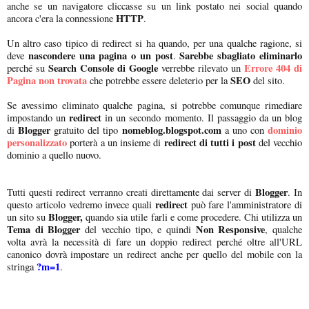
anche se un navigatore cliccasse su un link postato nei social quando
HTTP
ancora c'era la connessione
.
Un altro caso tipico di redirect si ha quando, per una qualche ragione, si
nascondere una pagina o un post
Sarebbe sbagliato eliminarlo
deve
.
Search Console di Google
Errore 404 di
perché su
verrebbe rilevato un
Pagina non trovata
SEO
che potrebbe essere deleterio per la
del sito.
Se avessimo eliminato qualche pagina, si potrebbe comunque rimediare
redirect
impostando un
in un secondo momento. Il passaggio da un blog
Blogger
nomeblog.blogspot.com
dominio
di
gratuito del tipo
a uno con
personalizzato
redirect di tutti i post
porterà a un insieme di
del vecchio
dominio a quello nuovo.
Blogger
Tutti questi redirect verranno creati direttamente dai server di
. In
redirect
questo articolo vedremo invece quali
può fare l'amministratore di
Blogger,
un sito su
quando sia utile farli e come procedere. Chi utilizza un
Tema di Blogger
Non Responsive
del vecchio tipo, e quindi
, qualche
volta avrà la necessità di fare un doppio redirect perché oltre all'URL
canonico dovrà impostare un redirect anche per quello del mobile con la
?m=1
stringa
.