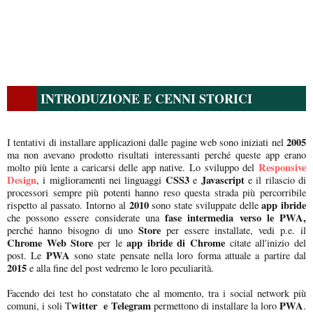
INTRODUZIONE E CENNI STORICI
2005
I tentativi di installare applicazioni dalle pagine web sono iniziati nel
ma non avevano prodotto risultati interessanti perché queste app erano
Responsive
molto più lente a caricarsi delle app native. Lo sviluppo del
Design
CSS3
Javascript
, i miglioramenti nei linguaggi
e
e il rilascio di
processori sempre più potenti hanno reso questa strada più percorribile
2010
app ibride
rispetto al passato. Intorno al
sono state sviluppate delle
fase intermedia verso le PWA,
che possono essere considerate una
Store
perché hanno bisogno di uno
per essere installate, vedi p.e. il
Chrome Web Store
app ibride di Chrome
per le
citate all'inizio del
PWA
post. Le
sono state pensate nella loro forma attuale a partire dal
2015
e alla fine del post vedremo le loro peculiarità.
Facendo dei test ho constatato che al momento, tra i social network più
witter e Telegram
PWA
comuni, i soli T
permettono di installare la loro
.