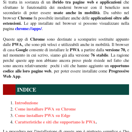
ibrido tra pagine web e applicazioni
Si tratta in sostanza di un
che
sfruttano le funzionalità dei moderni browser con il beneficio non
usate anche in mobilità
secondario di poter essere
. Da subito nel
Chrome
applicazioni oltre alle
browser
fu possibile installare anche delle
estensioni.
Le app installate nel browser si possono visualizzare nella
chrome://apps/
pagina
.
Chrome
Queste app di
sono destinate a scomparire sostituite appunto
PWA,
dalle
che sono più veloci e utilizzabili anche in mobilità. Il browser
Google
PWA
versione 70,
di casa
consente di installare le
a partire dalla
e
76 stabile
nel momento in cui scrivo, siamo già alla versione
. La ragione
perché queste app non abbiano ancora preso piede risiede nel fatto che
opportuno
sono ancora relativamente pochi i siti che hanno aggiunto un
codice alle loro pagine web
Progressive
, per poter essere installate come
Web App
.
INDICE
Introduzione
Come installare PWA su Chrome
Come installare PWA su Edge
Caratteristiche e siti che supportano le PWA
.
La procedura per l'installazione di queste app è piuttosto semplice e l'ho