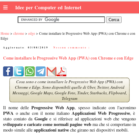
≡
Idee per Computer ed Internet
Home
chrome
edge
Come installare le Progressive Web App (PWA) con Chrome e con
Edge
Aggiornato:
03/08/2019
|
Nessun commento :
Come installare le Progressive Web App (PWA) con Chrome e con Edge
Cosa sono e come installare le Progressive Web App (PWA) con
Chrome e Edge. Sono disponibili quelle di Uber, Twitter, Android
Messaggi, Google Maps, Google Foto, Tinder, Starbucks, Flipboard,
Telegram
Progressive Web App
Il nome delle
, spesso indicate con l'acronimo
PWA
Applicazioni Web Progressive
o anche con il nome italiano
, è
Google
stato coniato da
e si riferisce ad applicazioni web che vengono
sviluppate e caricate come normali pagine web
ma che si comportano in
applicazioni native
modo simile alle
che girano nei dispositivi mobili.