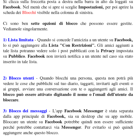
Si clicca sulla freccetta posta a destra nella barra in alto da loggati su
Facebook
Impostazioni,
. Nel menù che si apre si sceglie
per poi aprire la
Blocchi
scheda dei
visibile nella colonna di sinistra.
sette opzioni di blocco
Ci sono ben
che possono essere gestite.
Vediamole singolarmente.
1) Lista limitata
Facebook,
- Quando si concede l'amicizia a un utente su
Lista "Con Restrizioni".
lo si può aggiungere alla
Gli amici aggiunti a
Privacy
tale lista potranno vedere solo i post pubblicati con la
impostata
Pubblico
Facebook
su
.
non invierà notifica a un utente nel caso sia stato
inserito in tale lista.
2) Blocco utenti
- Quando blocchi una persona, questa non potrà più
vedere le cose che pubblichi sul tuo diario, taggarti, invitarti agli eventi o
ai gruppi, avviare una conversazione con te o aggiungerti agli amici. Il
blocco può essere attivato digitando il nome o l'email dell'utente da
bloccare
.
3) Blocco dei messaggi
Facebook Messenger
- L'app
è stata separata
Facebook,
dalla app principale di
sia su desktop che su app mobile.
Facebook
Bloccare un utente su
potrebbe quindi non essere sufficiente
Messenger
perché potrebbe contattarci via
. Per evitarlo si può quindi
aggiungere anche questo blocco.