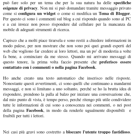
specifiche
può fare solo per un tema che per la sua natura ha delle
esigenze di privacy
. Non mi si può domandare tramite messaggio privato
configura un widget
Tema di Blogger
come si
o come si modifica un
.
Per questo ci sono i commenti sul blog a cui rispondo quando sono al PC
e a cui invece non posso rispondere dal cellulare per la mancanza da
mobile di adeguati strumenti di ricerca.
Capisco che a molti piace tirarsela e sono restii a chiedere informazioni in
modo palese, per non mostrare che non sono poi quei grandi esperti del
web che vogliono far credere ai loro lettori, ma un po' di modestia a volte
fa bene, a cominciare da me stesso. Quando mi arrivano messaggi di
preferisco essere
questo tenore, la prima volta faccio presente che
contattato con i commenti o nella pagina Facebook
.
Ho anche creato una testo automatico che inserisco nelle risposte.
Nonostante questi avvertimenti, ci sono quelli che continuano a mandarmi
messaggi, e non si limitano a uno soltanto, perché se ho la brutta idea di
rispondere, prendono la palla al balzo per iniziare una conversazione che,
dal mio punto di vista, è tempo perso, perché ritengo più utile condividere
tutte le informazioni di cui sono a conoscenza nei commenti, o nei post
Facebook
della pagina
, in modo da renderle ugualmente disponibili e
fruibili per tutti i lettori.
bloccare l'utente troppo fastidioso
Nei casi più gravi sono costretto a
.