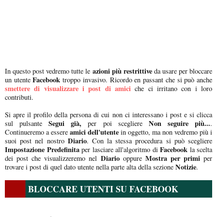
azioni più restrittive
In questo post vedremo tutte le
da usare per bloccare
Facebook
un utente
troppo invasivo. Ricordo en passant che si può anche
smettere di visualizzare i post di amici
che ci irritano con i loro
contributi.
Si apre il profilo della persona di cui non ci interessano i post e si clicca
Segui già,
Non seguire più...
sul pulsante
per poi scegliere
.
amici dell'utente
Continueremo a essere
in oggetto, ma non vedremo più i
Diario
suoi post nel nostro
. Con la stessa procedura si può scegliere
Impostazione Predefinita
Facebook
per lasciare all'algoritmo di
la scelta
Diario
Mostra per primi
dei post che visualizzeremo nel
oppure
per
Notizie
trovare i post di quel dato utente nella parte alta della sezione
.
BLOCCARE UTENTI SU FACEBOOK