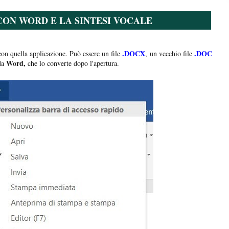
ON WORD E LA SINTESI VOCALE
.DOCX
.DOC
on quella applicazione. Può essere un file
, un vecchio file
Word,
 da
che lo converte dopo l'apertura.