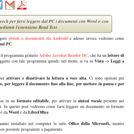
speech per farsi leggere dal PC i documenti con Word o con
mediante l'estensione Read Text
ebook o documenti da Android
ggere
e adesso invece vedremo come
 sul PC
.
Adobe Acrobat Reader DC
lettore di
e il programma gratuito
, che ha un
Vista -> Leggi a
oggetto con tale programma quindi, nel menù, si va su
attivare e disattivare la lettura a voce alta.
per
Ci sono opzioni per
o, per leggere il documento fino alla fine, per mettere in pausa e per
formato editabile
sintesi vocale
osse in un
, per attivare la
presente nei
. In questo post vedremo come farsi leggere un documento in formato
Word
LibreOffice
to) da
e da
.
Office della Microsoft,
hanno installato nel computer la suite
mentre
 non possiede programmi a pagamento.