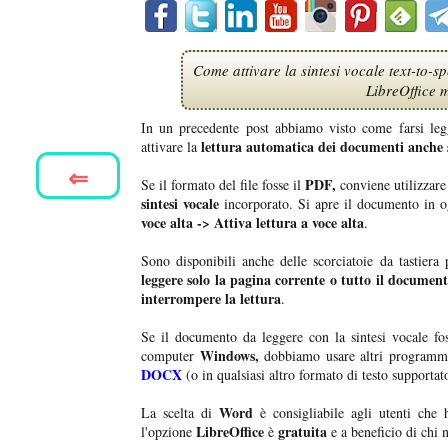
Come attivare la sintesi vocale text-to-
LibreOffice 
In un precedente post abbiamo visto come farsi le
lettura automatica dei documenti anche
attivare la
⇐
PDF,
Se il formato del file fosse il
conviene utilizzar
sintesi vocale
incorporato. Si apre il documento in 
voce alta -> Attiva lettura a voce alta
.
Sono disponibili anche delle scorciatoie da tastiera 
leggere solo la pagina corrente o tutto il document
interrompere la lettura
.
Se il documento da leggere con la sintesi vocale f
Windows,
computer
dobbiamo usare altri programmi
DOCX
(o in qualsiasi altro formato di testo supporta
Word
La scelta di
è consigliabile agli utenti che 
LibreOffice
gratuita
l'opzione
è
e a beneficio di chi