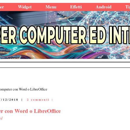
er
Widget
Menu
Effetti
Android
Ti
computer con Word o LibreOffice
7/12/2018
|
2 commenti :
er con Word o LibreOffice
rd