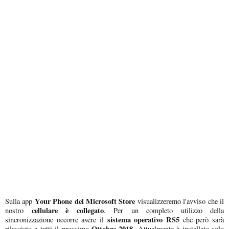
Your Phone del Microsoft Store
Sulla app
visualizzeremo l'avviso che il
cellulare è collegato
nostro
. Per un completo utilizzo della
sistema operativo RS5
sincronizzazione occorre avere il
che però sarà
Ottobre 2018.
rilasciato a tutti il prossimo
Attualmente è installato solo