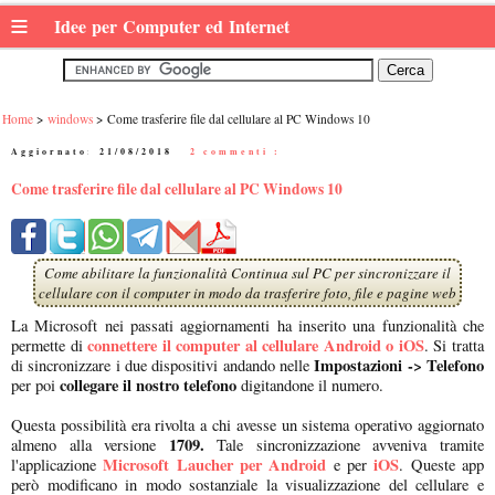
≡
Idee per Computer ed Internet
Home
windows
Come trasferire file dal cellulare al PC Windows 10
Aggiornato:
21/08/2018
|
2 commenti :
Come trasferire file dal cellulare al PC Windows 10
Come abilitare la funzionalità Continua sul PC per sincronizzare il
cellulare con il computer in modo da trasferire foto, file e pagine web
La Microsoft nei passati aggiornamenti ha inserito una funzionalità che
connettere il computer al cellulare Android o iOS
permette di
. Si tratta
Impostazioni -> Telefono
di sincronizzare i due dispositivi andando nelle
collegare il nostro telefono
per poi
digitandone il numero.
Questa possibilità era rivolta a chi avesse un sistema operativo aggiornato
1709.
almeno alla versione
Tale sincronizzazione avveniva tramite
Microsoft Laucher per Android
iOS
l'applicazione
e per
. Queste app
però modificano in modo sostanziale la visualizzazione del cellulare e