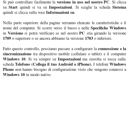
versione in uso nel nostro PC
Si può controllare facilmente la
. Si clicca
Start
Impostazioni
Sistema
su
quindi si va su
. Si sceglie la scheda
Informazioni su
quindi si clicca sulla voce
.
Nella parte superiore della pagina verranno elencate le caratteristiche e il
Specifiche Windows
nome del computer. Si scorre verso il basso e nelle
Versione
PC
in
si potrà verificare se nel nostro
stia girando la versione
1709
1703
o superiore o se ancora abbiamo la versione
o inferiore.
connessione e la
Fatto questo controllo, possiamo passare a configurare la
sincronizzazione
tra dispositivo mobile (cellulare o tablet) e il computer
Windows 10
Impostazioni
. Si va sempre su
ma stavolta si tocca sulla
Telefono (Collega il tuo Android o iPhone).
Windows
scheda
I telefoni
Phone
non hanno bisogno di configurazione visto che vengono connessi a
Windows 10
in modo nativo.