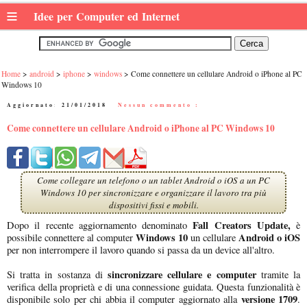
≡
Idee per Computer ed Internet
Home
android
iphone
windows
Come connettere un cellulare Android o iPhone al PC
Windows 10
Aggiornato:
21/01/2018
|
Nessun commento :
Come connettere un cellulare Android o iPhone al PC Windows 10
Come collegare un telefono o un tablet Android o iOS a un PC
Windows 10 per sincronizzare e organizzare il lavoro tra più
dispositivi fissi e mobili.
Fall Creators Update,
Dopo il recente aggiornamento denominato
è
Windows 10
Android o iOS
possibile connettere al computer
un cellulare
per non interrompere il lavoro quando si passa da un device all'altro.
sincronizzare cellulare e computer
Si tratta in sostanza di
tramite la
verifica della proprietà e di una connessione guidata. Questa funzionalità è
versione 1709
disponibile solo per chi abbia il computer aggiornato alla
.