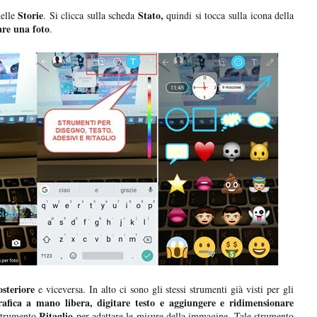
Storie
Stato,
elle
. Si clicca sulla scheda
quindi si tocca sulla icona della
are una foto
.
osteriore
e viceversa. In alto ci sono gli stessi strumenti già visti per gli
rafica a mano libera, digitare testo e aggiungere e ridimensionare
Ritaglio
strumento
per adattare le misure della immagine. Tale strumento