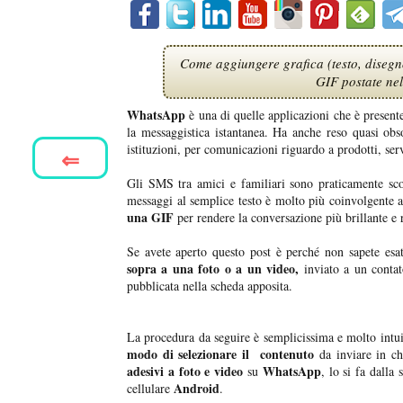
Come aggiungere grafica (testo, disegno 
GIF postate nel
WhatsApp
è una di quelle applicazioni che è presente 
la messaggistica istantanea. Ha anche reso quasi obso
istituzioni, per comunicazioni riguardo a prodotti, ser
⇐
Gli SMS tra amici e familiari sono praticamente s
messaggi al semplice testo è molto più coinvolgente 
una GIF
per rendere la conversazione più brillante e 
Se avete aperto questo post è perché non sapete es
sopra a una foto o a un video,
inviato a un contat
pubblicata nella scheda apposita.
La procedura da seguire è semplicissima e molto intui
modo di selezionare il contenuto
da inviare in ch
adesivi a foto e video
WhatsApp
su
, lo si fa dalla
Android
cellulare
.