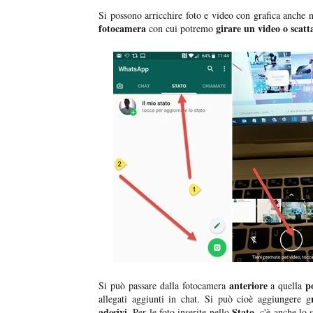
Si possono arricchire foto e video con grafica anche n
fotocamera
girare un video o scatt
con cui potremo
anteriore
p
Si può passare dalla fotocamera
a quella
allegati aggiunti in chat. Si può cioè aggiungere g
adesivi
Stato,
. Per le foto inserite nello
c'è anche lo 