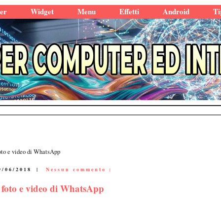
er
Widget
Menu
Effetti
Android
Ti
oto e video di WhatsApp
9/06/2018
|
Nessun commento :
 foto e video di WhatsApp