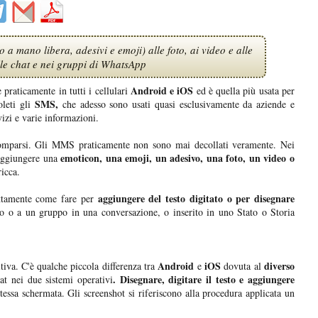
a mano libera, adesivi e emoji) alle foto, ai video e alle
le chat e nei gruppi di WhatsApp
Android e iOS
praticamente in tutti i cellulari
ed è quella più usata per
SMS,
leti gli
che adesso sono usati quasi esclusivamente da aziende e
vizi e varie informazioni.
comparsi. Gli MMS praticamente non sono mai decollati veramente. Nei
emoticon, una emoji, un adesivo, una foto, un video o
aggiungere una
ricca.
aggiungere del testo digitato o per disegnare
attamente come fare per
o o a un gruppo in una conversazione, o inserito in uno Stato o Storia
Android
iOS
diverso
tiva. C'è qualche piccola differenza tra
e
dovuta al
. Disegnare, digitare il testo e aggiungere
at nei due sistemi operativi
 stessa schermata. Gli screenshot si riferiscono alla procedura applicata un