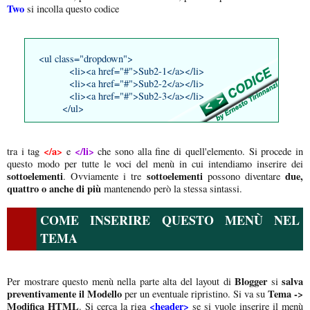
Two
si incolla questo codice
<ul class="dropdown">
<li><a href="#">Sub2-1</a></li>
<li><a href="#">Sub2-2</a></li>
<li><a href="#">Sub2-3</a></li>
</ul>
</a>
</li>
tra i tag
e
che sono alla fine di quell'elemento. Si procede in
questo modo per tutte le voci del menù in cui intendiamo inserire dei
sottoelementi
sottoelementi
due,
. Ovviamente i tre
possono diventare
quattro o anche di più
mantenendo però la stessa sintassi.
COME INSERIRE QUESTO MENÙ NEL
TEMA
Blogger
salva
Per mostrare questo menù nella parte alta del layout di
si
preventivamente il Modello
Tema ->
per un eventuale ripristino. Si va su
Modifica HTML
<header>
. Si cerca la riga
se si vuole inserire il menù