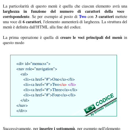
La particolarità di questo menù è quella che ciascun elemento avrà una
larghezza in funzione del numero di caratteri della voce
corrispondente
Two
3 caratteri
. Se per esempio al posto di
con
mettete
6 caratteri
una voce di
, l'elemento aumenterà di larghezza. La struttura del
menù è definita dall'HTML alla fine del codice.
creare le voci principali del menù
La prima operazione è quella di
in
questo modo
<div id="menucss">
<nav role="navigation">
<ul>
<li><a href="#">One</a></li>
<li><a href="#">Two
</a>
</li>
<li><a href="#">Three</a></li>
<li><a href="#">Four</a></li>
</ul>
</nav>
</div>
inserire i sottomenù
Successivamente, per
, per esempio nell'elemento