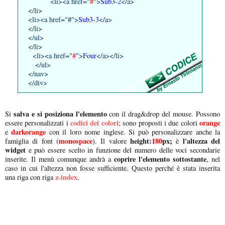
<li><a href="
#
">
Sub3-2
</a>
</li>
<li><a href="#">
Sub3-3
</a>
</li>
</ul>
</li>
<li><a href="
#
">
Four
</a></li>
</ul>
</nav>
</div>
salva e si posiziona l'elemento
Si
con il drag&drop del mouse. Possono
codici dei colori
orange
essere personalizzati i
; sono proposti i due colori
darkorange
e
con il loro nome inglese. Si può personalizzare anche la
(monospace
height:
180
px;
l'altezza del
famiglia di font
). Il valore
è
widget
e può essere scelto in funzione del numero delle voci secondarie
coprire l'elemento sottostante
inserite. Il menù comunque andrà a
, nel
caso in cui l'altezza non fosse sufficiente. Questo perché è stata inserita
z-index
una riga con riga
.