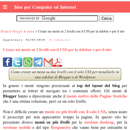
≡
Idee per Computer ed Internet
Home
blogger
menu
Creare un menù su 2 livelli con il CSS per la sidebar o per il sito
Aggiornato:
02/05/2018
|
8 commenti :
Creare un menù su 2 livelli con il CSS per la sidebar o per il sito
Come creare un menù su due livelli con il solo CSS per installarlo in
una sidebar di Blogger o di Wordpress
top del layout del blog
In genere i menù vengono posizionati al
per
permettere ai lettori di navigare tra i contenuti offerti. Gli utenti di
Blogger
menù nativo delle Pagine Statiche
hanno a diposizione anche il
che è una ottima soluzione, però su un solo livello.
menù su più livelli con il solo CSS
,
Non è difficile creare un
senza usare
il javascript per non appesantire troppo la pagina. In questo sito ho
menù su più livelli
versione desktop
presentato diversi
per la
, per la
versione mobile
Responsive
e del tipo
che vanno bene per entrambe le