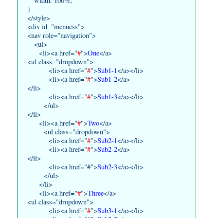
width: 100%;
}
</style>
<div id="menucss">
<nav role="navigation">
<ul>
<li><a href="
#
">
One
</a>
<ul class="dropdown">
<li><a href="
#
">
Sub1-1
</a></li>
<li><a href="
#
">
Sub1-2
</a>
</li>
<li><a href="
#
">
Sub1-3
</a></li>
</ul>
</li>
<li><a href="
#
">
Two
</a>
<ul class="dropdown">
<li><a href="
#
">
Sub2-1
</a></li>
<li><a href="
#
">
Sub2-2
</a>
</li>
<li><a href="#">
Sub2-3
</a></li>
</ul>
</li>
<li><a href="
#
">
Three
</a>
<ul class="dropdown">
<li><a href="
#
">
Sub3-1
</a></li>