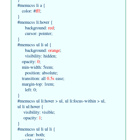
#menucss li a {
color: #
fff
;
}
#menucss li:hover {
background:
red
;
cursor: pointer;
}
#menucss ul li ul {
background:
orange
;
visibility: hidden;
opacity:
0
;
min-width: 5rem;
position: absolute;
transition: all
0.5s
ease;
margin-top: 1rem;
left: 0;
}
#menucss ul li:hover > ul, ul li:focus-within > ul,
ul li ul:hover {
visibility: visible;
opacity:
1
;
}
#menucss ul li ul li {
clear: both;