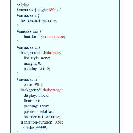
<style>
#menucss {height:
180
px;}
#menucss a {
text-decoration: none;
}
#mnucss nav {
font-family:
monospace
;
}
#menucss ul {
background:
darkorang
e;
list-style: none;
margin: 0;
padding-left: 0;
}
#menucss li {
color: #
fff
;
background:
darkorange
;
display: block;
float: left;
padding: 1rem;
position: relative;
text-decoration: none;
transition-duration:
0.5s
;
z-index:99999;
}