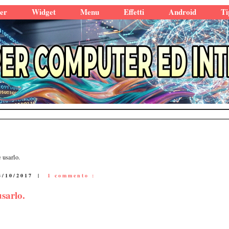
er
Widget
Menu
Effetti
Android
Ti
usarlo.
4/10/2017
|
1 commento :
sarlo.