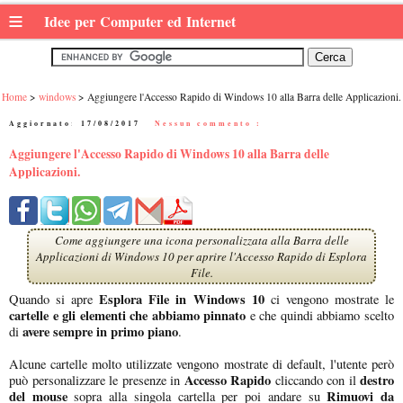
≡
Idee per Computer ed Internet
Home
windows
Aggiungere l'Accesso Rapido di Windows 10 alla Barra delle Applicazioni.
Aggiornato:
17/08/2017
|
Nessun commento :
Aggiungere l'Accesso Rapido di Windows 10 alla Barra delle
Applicazioni.
Come aggiungere una icona personalizzata alla Barra delle
Applicazioni di Windows 10 per aprire l'Accesso Rapido di Esplora
File.
Esplora File in Windows 10
Quando si apre
ci vengono mostrate le
cartelle e gli elementi che abbiamo pinnato
e che quindi abbiamo scelto
avere sempre in primo piano
di
.
Alcune cartelle molto utilizzate vengono mostrate di default, l'utente però
Accesso Rapido
destro
può personalizzare le presenze in
cliccando con il
del mouse
Rimuovi da
sopra alla singola cartella per poi andare su