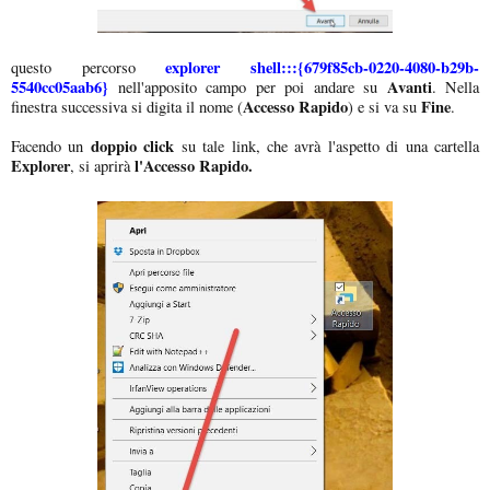
explorer shell:::{679f85cb-0220-4080-b29b-
questo percorso
5540cc05aab6}
Avanti
nell'apposito campo per poi andare su
. Nella
Accesso Rapido
Fine
finestra successiva si digita il nome (
) e si va su
.
doppio click
Facendo un
su tale link, che avrà l'aspetto di una cartella
Explorer
l'Accesso Rapido.
, si aprirà