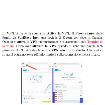
VPN
Attiva la VPN
Proxy sicuro
In
si mette la spunta su
. Il
viene
SurfEasy Inc.,
Opera
fornito da
una società di
con sede in Canada.
attiva la VPN
Termini di
Quando si
automaticamente si accettano i suoi
Servizio
attivato la VPN
. Dopo aver
quando si apre una pagina web
VPN con un lucchetto
prima dell'URL si vedrà la scritta
. Cliccandoci
sopra si potranno avere più informazioni sulla connessione messa in atto.