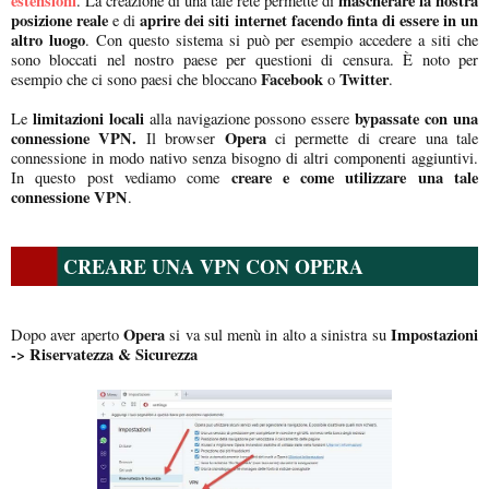
estensioni
mascherare la nostra
. La creazione di una tale rete permette di
posizione reale
aprire dei siti internet facendo finta di essere in un
e di
altro luogo
. Con questo sistema si può per esempio accedere a siti che
sono bloccati nel nostro paese per questioni di censura. È noto per
Facebook
Twitter
esempio che ci sono paesi che bloccano
o
.
limitazioni locali
bypassate con una
Le
alla navigazione possono essere
connessione VPN.
Opera
Il browser
ci permette di creare una tale
connessione in modo nativo senza bisogno di altri componenti aggiuntivi.
creare e come utilizzare una tale
In questo post vediamo come
connessione VPN
.
CREARE UNA VPN CON OPERA
Opera
Impostazioni
Dopo aver aperto
si va sul menù in alto a sinistra su
-> Riservatezza & Sicurezza