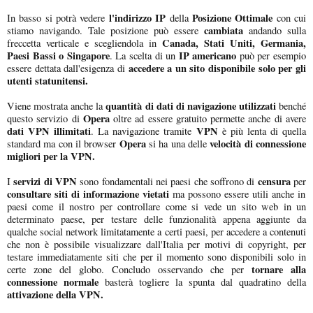
l'indirizzo IP
Posizione Ottimale
In basso si potrà vedere
della
con cui
cambiata
stiamo navigando. Tale posizione può essere
andando sulla
Canada, Stati Uniti, Germania,
freccetta verticale e scegliendola in
Paesi Bassi o Singapore
IP americano
. La scelta di un
può per esempio
accedere a un sito disponibile solo per gli
essere dettata dall'esigenza di
utenti statunitensi.
quantità di dati di navigazione utilizzati
Viene mostrata anche la
benché
Opera
questo servizio di
oltre ad essere gratuito permette anche di avere
dati VPN illimitati
VPN
. La navigazione tramite
è più lenta di quella
Opera
velocità di connessione
standard ma con il browser
si ha una delle
migliori per la VPN.
servizi di VPN
censura
I
sono fondamentali nei paesi che soffrono di
per
consultare siti di informazione vietati
ma possono essere utili anche in
paesi come il nostro per controllare come si vede un sito web in un
determinato paese, per testare delle funzionalità appena aggiunte da
qualche social network limitatamente a certi paesi, per accedere a contenuti
che non è possibile visualizzare dall'Italia per motivi di copyright, per
testare immediatamente siti che per il momento sono disponibili solo in
tornare alla
certe zone del globo. Concludo osservando che per
connessione normale
basterà togliere la spunta dal quadratino della
attivazione della VPN.