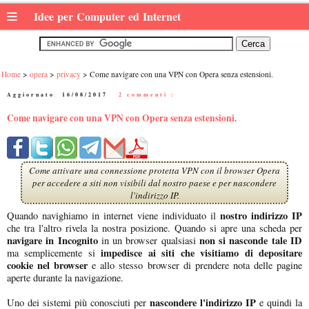
≡
Idee per Computer ed Internet
Home
opera
privacy
Come navigare con una VPN con Opera senza estensioni.
Aggiornato:
16/08/2017
|
2 commenti :
Come navigare con una VPN con Opera senza estensioni.
Come attivare una connessione protetta VPN con il browser Opera
per accedere a siti non visibili dal nostro paese e per nascondere
l'indirizzo IP.
nostro indirizzo IP
Quando navighiamo in internet viene individuato il
che tra l'altro rivela la nostra posizione. Quando si apre una scheda per
navigare in Incognito
non si nasconde tale ID
in un browser qualsiasi
impedisce ai siti che visitiamo di depositare
ma semplicemente si
cookie nel browser
e allo stesso browser di prendere nota delle pagine
aperte durante la navigazione.
nascondere l'indirizzo IP
Uno dei sistemi più conosciuti per
e quindi la