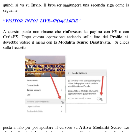
Invio
seconda riga
quindi si va su
. Il browser aggiungerà una
come la
seguente
"VISITOR_INFO1_LIVE=fPQ4jCL6EiE"
rinfrescare la pagina
F5
A questo punto non rimane che
con
o con
Ctrl+F5
Profilo
. Dopo questa operazione andando sulla foto del
si
Modalità Scuro: Disattivata
dovrebbe vedere il menù con la
. Si clicca
sulla freccetta
Attiva Modalità Scuro
posta a lato per poi spostare il cursore su
. Lo