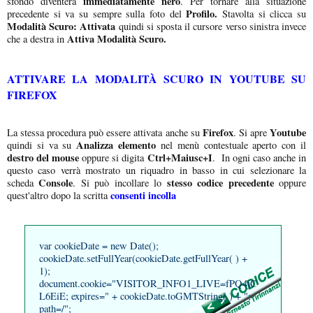
immediatamente nero
sfondo diventerà
. Per tornare alla situazione
Profilo.
precedente si va su sempre sulla foto del
Stavolta si clicca su
Modalità Scuro: Attivata
quindi si sposta il cursore verso sinistra invece
Attiva Modalità Scuro.
che a destra in
ATTIVARE LA MODALITÀ SCURO IN YOUTUBE SU
FIREFOX
Firefox
Youtube
La stessa procedura può essere attivata anche su
. Si apre
Analizza elemento
quindi si va su
nel menù contestuale aperto con il
destro del mouse
Ctrl+Maiusc+I
oppure si digita
. In ogni caso anche in
questo caso verrà mostrato un riquadro in basso in cui selezionare la
Console
stesso codice precedente
scheda
. Si può incollare lo
oppure
consenti incolla
quest'altro dopo la scritta
var cookieDate = new Date();
cookieDate.setFullYear(cookieDate.getFullYear( ) +
1);
document.cookie="VISITOR_INFO1_LIVE=fPQ4jC
L6EiE; expires=" + cookieDate.toGMTString( ) + ";
path=/";