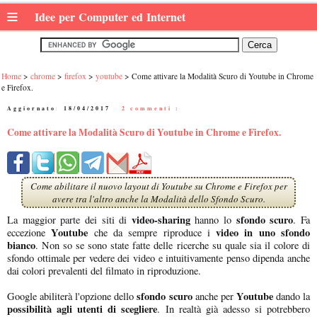
≡
Idee per Computer ed Internet
Home
chrome
firefox
youtube
Come attivare la Modalità Scuro di Youtube in Chrome
e Firefox.
Aggiornato:
18/04/2017
|
2 commenti :
Come attivare la Modalità Scuro di Youtube in Chrome e Firefox.
Come abilitare il nuovo layout di Youtube su Chrome e Firefox per
avere tra l'altro anche la Modalità dello Sfondo Scuro.
video-sharing
sfondo scuro
La maggior parte dei siti di
hanno lo
. Fa
Youtube
video in uno sfondo
eccezione
che da sempre riproduce i
bianco
. Non so se sono state fatte delle ricerche su quale sia il colore di
sfondo ottimale per vedere dei video e intuitivamente penso dipenda anche
dai colori prevalenti del filmato in riproduzione.
sfondo scuro
Youtube
Google abiliterà l'opzione dello
anche per
dando la
possibilità agli utenti di scegliere
. In realtà già adesso si potrebbero