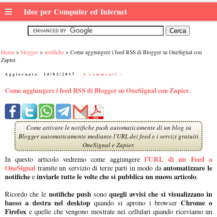
≡
Idee per Computer ed Internet
Home
blogger
notifiche
Come aggiungere i feed RSS di Blogger su OneSignal con
Zapier.
Aggiornato:
14/03/2017
|
4 commenti :
Come aggiungere i feed RSS di Blogger su OneSignal con Zapier.
Come attivare le notifiche push automaticamente di un blog su
Blogger automaticamente mediante l'URL dei feed e i servizi gratuiti
OneSignal e Zapier.
l'URL di un Feed a
In questo articolo vedremo come aggiungere
OneSignal
automatizzare le
tramite un servizio di terze parti in modo da
notifiche
inviarle tutte le volte che si pubblica un nuovo articolo
e
.
notifiche push
quegli avvisi che si visualizzano in
Ricordo che le
sono
basso a destra nel desktop
Chrome o
quando si aprono i browser
Firefox
e quelle che vengono mostrate nei cellulari quando riceviamo un