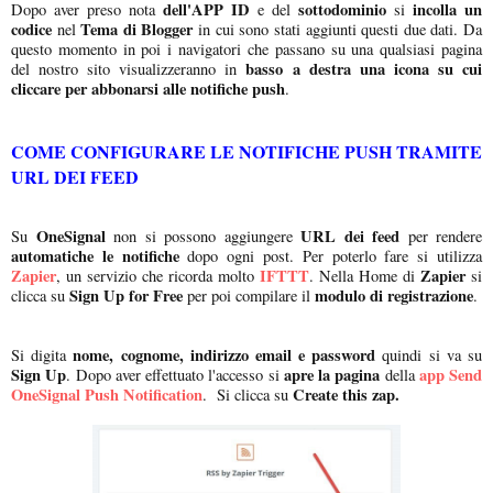
dell'APP ID
sottodominio
incolla un
Dopo aver preso nota
e del
si
codice
Tema di Blogger
nel
in cui sono stati aggiunti questi due dati. Da
questo momento in poi i navigatori che passano su una qualsiasi pagina
basso a destra una icona su cui
del nostro sito visualizzeranno in
cliccare per abbonarsi alle notifiche push
.
COME CONFIGURARE LE NOTIFICHE PUSH TRAMITE
URL DEI FEED
OneSignal
URL dei feed
Su
non si possono aggiungere
per rendere
automatiche le notifiche
dopo ogni post. Per poterlo fare si utilizza
Zapier
IFTTT
Zapier
, un servizio che ricorda molto
. Nella Home di
si
Sign Up for Free
modulo di registrazione
clicca su
per poi compilare il
.
nome, cognome, indirizzo email e password
Si digita
quindi si va su
Sign Up
apre la pagina
app Send
. Dopo aver effettuato l'accesso si
della
OneSignal Push Notification
Create this zap.
. Si clicca su