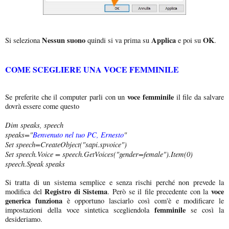
Nessun suono
Applica
OK
Si seleziona
quindi si va prima su
e poi su
.
COME SCEGLIERE UNA VOCE FEMMINILE
voce femminile
Se preferite che il computer parli con un
il file da salvare
dovrà essere come questo
Dim speaks, speech
speaks="
Benvenuto nel tuo PC, Ernesto
"
Set speech=CreateObject("sapi.spvoice")
Set speech.Voice = speech.GetVoices("gender=female").Item(0)
speech.Speak speaks
Si tratta di un sistema semplice e senza rischi perché non prevede la
Registro di Sistema
voce
modifica del
. Però se il file precedente con la
generica funziona
è opportuno lasciarlo così com'è e modificare le
femminile
impostazioni della voce sintetica scegliendola
se così la
desideriamo.