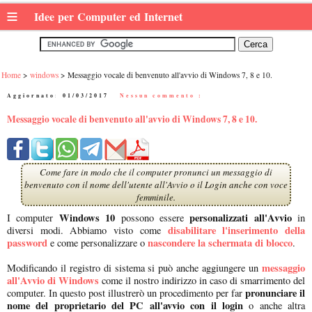
≡
Idee per Computer ed Internet
Home
windows
Messaggio vocale di benvenuto all'avvio di Windows 7, 8 e 10.
Aggiornato:
01/03/2017
|
Nessun commento :
Messaggio vocale di benvenuto all'avvio di Windows 7, 8 e 10.
Come fare in modo che il computer pronunci un messaggio di
benvenuto con il nome dell'utente all'Avvio o il Login anche con voce
femminile.
Windows 10
personalizzati all'Avvio
I computer
possono essere
in
disabilitare l'inserimento della
diversi modi. Abbiamo visto come
password
nascondere la schermata di blocco
e come personalizzare o
.
messaggio
Modificando il registro di sistema si può anche aggiungere un
all'Avvio di Windows
come il nostro indirizzo in caso di smarrimento del
pronunciare il
computer. In questo post illustrerò un procedimento per far
nome del proprietario del PC all'avvio con il login
o anche altra