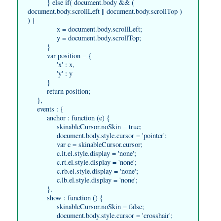
} else if( document.body && (
document.body.scrollLeft || document.body.scrollTop )
) {
x = document.body.scrollLeft;
y = document.body.scrollTop;
}
var position = {
'x' : x,
'y' : y
}
return position;
},
events : {
anchor : function (e) {
skinableCursor.noSkin = true;
document.body.style.cursor = 'pointer';
var c = skinableCursor.cursor;
c.lt.el.style.display = 'none';
c.rt.el.style.display = 'none';
c.rb.el.style.display = 'none';
c.lb.el.style.display = 'none';
},
show : function () {
skinableCursor.noSkin = false;
document.body.style.cursor = 'crosshair';