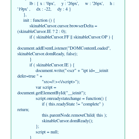
lb : { x : '0px', y : '26px', w : '26px', h :
'19px' , dx : -22, dy : 4 }
},
init : function () {
skinableCursor.cursor.browserDelta =
(skinableCursor.IE ? 2 : 0);
if ( skinableCursor.FF || skinableCursor.OP ) {
document.addEventListener("DOMContentLoaded",
skinableCursor.domReady, false);
}
if ( skinableCursor.IE ) {
document.write("<scr" + "ipt id=__ieinit
defer=true " +
"src=//:><\/script>");
var script =
document.getElementById("__ieinit");
script.onreadystatechange = function() {
if ( this.readyState != "complete" )
return;
this.parentNode.removeChild( this );
skinableCursor.domReady();
};
script = null;
}