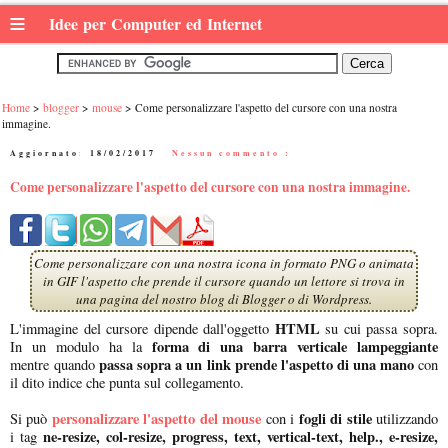
≡
Idee per Computer ed Internet
Home
blogger
mouse
Come personalizzare l'aspetto del cursore con una nostra
immagine.
Aggiornato:
18/02/2017
|
Nessun commento :
Come personalizzare l'aspetto del cursore con una nostra immagine.
Come personalizzare con una nostra icona in formato PNG o animata
in GIF l'aspetto che prende il cursore quando un lettore si trova in
una pagina del nostro blog di Blogger o di Wordpress.
HTML
L'immagine del cursore dipende dall'oggetto
su cui passa sopra.
forma di una barra verticale lampeggiante
In un modulo ha la
passa sopra a un link prende l'aspetto di una mano
mentre
quando
con
il dito indice che punta sul collegamento.
personalizzare l'aspetto del mouse
fogli di stile
Si può
con i
utilizzando
ne-resize, col-resize, progress, text, vertical-text, help., e-resize,
i tag