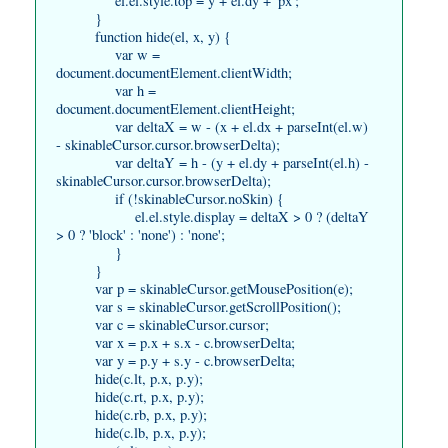
el.el.style.top = y + el.dy + 'px';
}
function hide(el, x, y) {
var w =
document.documentElement.clientWidth;
var h =
document.documentElement.clientHeight;
var deltaX = w - (x + el.dx + parseInt(el.w)
- skinableCursor.cursor.browserDelta);
var deltaY = h - (y + el.dy + parseInt(el.h) -
skinableCursor.cursor.browserDelta);
if (!skinableCursor.noSkin) {
el.el.style.display = deltaX > 0 ? (deltaY
> 0 ? 'block' : 'none') : 'none';
}
}
var p = skinableCursor.getMousePosition(e);
var s = skinableCursor.getScrollPosition();
var c = skinableCursor.cursor;
var x = p.x + s.x - c.browserDelta;
var y = p.y + s.y - c.browserDelta;
hide(c.lt, p.x, p.y);
hide(c.rt, p.x, p.y);
hide(c.rb, p.x, p.y);
hide(c.lb, p.x, p.y);