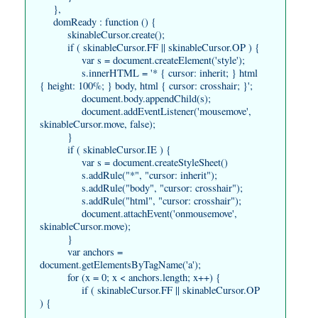
},
domReady : function () {
skinableCursor.create();
if ( skinableCursor.FF || skinableCursor.OP ) {
var s = document.createElement('style');
s.innerHTML = '* { cursor: inherit; } html
{ height: 100%; } body, html { cursor: crosshair; }';
document.body.appendChild(s);
document.addEventListener('mousemove',
skinableCursor.move, false);
}
if ( skinableCursor.IE ) {
var s = document.createStyleSheet()
s.addRule("*", "cursor: inherit");
s.addRule("body", "cursor: crosshair");
s.addRule("html", "cursor: crosshair");
document.attachEvent('onmousemove',
skinableCursor.move);
}
var anchors =
document.getElementsByTagName('a');
for (x = 0; x < anchors.length; x++) {
if ( skinableCursor.FF || skinableCursor.OP
) {