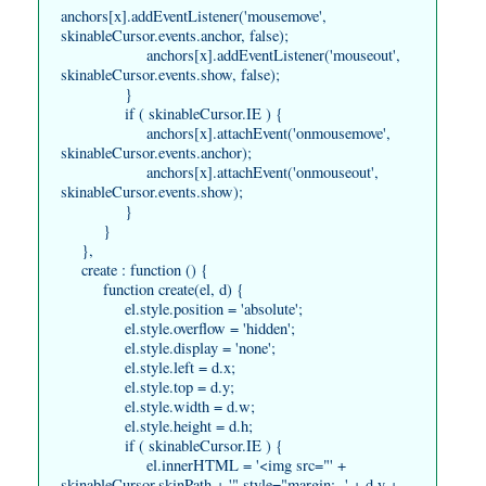
anchors[x].addEventListener('mousemove',
skinableCursor.events.anchor, false);
anchors[x].addEventListener('mouseout',
skinableCursor.events.show, false);
}
if ( skinableCursor.IE ) {
anchors[x].attachEvent('onmousemove',
skinableCursor.events.anchor);
anchors[x].attachEvent('onmouseout',
skinableCursor.events.show);
}
}
},
create : function () {
function create(el, d) {
el.style.position = 'absolute';
el.style.overflow = 'hidden';
el.style.display = 'none';
el.style.left = d.x;
el.style.top = d.y;
el.style.width = d.w;
el.style.height = d.h;
if ( skinableCursor.IE ) {
el.innerHTML = '<img src="' +
skinableCursor.skinPath + '" style="margin: -' + d.y +