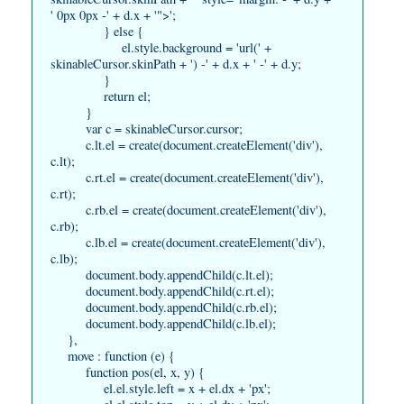
' 0px 0px -' + d.x + '">';
} else {
el.style.background = 'url(' +
skinableCursor.skinPath + ') -' + d.x + ' -' + d.y;
}
return el;
}
var c = skinableCursor.cursor;
c.lt.el = create(document.createElement('div'),
c.lt);
c.rt.el = create(document.createElement('div'),
c.rt);
c.rb.el = create(document.createElement('div'),
c.rb);
c.lb.el = create(document.createElement('div'),
c.lb);
document.body.appendChild(c.lt.el);
document.body.appendChild(c.rt.el);
document.body.appendChild(c.rb.el);
document.body.appendChild(c.lb.el);
},
move : function (e) {
function pos(el, x, y) {
el.el.style.left = x + el.dx + 'px';