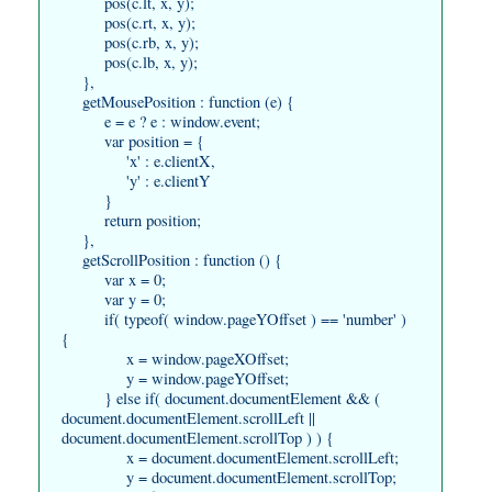
pos(c.lt, x, y);
pos(c.rt, x, y);
pos(c.rb, x, y);
pos(c.lb, x, y);
},
getMousePosition : function (e) {
e = e ? e : window.event;
var position = {
'x' : e.clientX,
'y' : e.clientY
}
return position;
},
getScrollPosition : function () {
var x = 0;
var y = 0;
if( typeof( window.pageYOffset ) == 'number' )
{
x = window.pageXOffset;
y = window.pageYOffset;
} else if( document.documentElement && (
document.documentElement.scrollLeft ||
document.documentElement.scrollTop ) ) {
x = document.documentElement.scrollLeft;
y = document.documentElement.scrollTop;