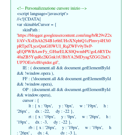
<!-- Personalizzazione cursore inizio -->
<script language='javascript'>
//<![CDATA[
var skinableCursor = {
skinPath :
'
https://blogger.googleusercontent.com/img/b/R29vZ2x
l/AVvXsEhAh2S4B1e6hUHoXNphtQ1cPlmvy4H3i0
pRTpd7LycsQmGHWUI_RqZWFv9yTwP-
qEQPWBAawFy_GHurELKS0QwmbPUgoL6RYDe
40aZB5YquRe2KGnk1tUBhYA2MDyag5ZGG2lnCi
UP7OEo/s48/spider.gif'
,
IE : ( document.all && document.getElementById
&& !window.opera ),
FF : (!document.all && document.getElementById
&& !window.opera),
OP : (document.all && document.getElementById
&& window.opera),
cursor : {
lt : { x : '0px', y : '0px', w : '19px', h :
'26px' , dx : -22, dy : -22 },
rt : { x : '19px', y : '0px', w : '26px', h :
'19px' , dx : -3, dy : -22 },
rb : { x : '26px', y : '19px', w : '19px', h
: '26px' , dx : 4, dy : -3 },