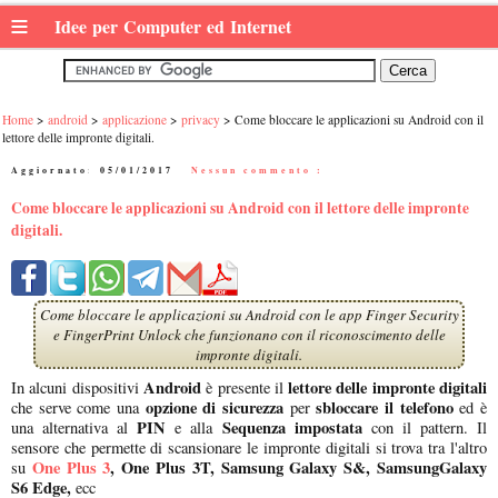
≡
Idee per Computer ed Internet
Home
android
applicazione
privacy
Come bloccare le applicazioni su Android con il
lettore delle impronte digitali.
Aggiornato:
05/01/2017
|
Nessun commento :
Come bloccare le applicazioni su Android con il lettore delle impronte
digitali.
Come bloccare le applicazioni su Android con le app Finger Security
e FingerPrint Unlock che funzionano con il riconoscimento delle
impronte digitali.
Android
lettore delle impronte digitali
In alcuni dispositivi
è presente il
opzione di sicurezza
sbloccare il telefono
che serve come una
per
ed è
PIN
Sequenza impostata
una alternativa al
e alla
con il pattern. Il
sensore che permette di scansionare le impronte digitali si trova tra l'altro
One Plus 3
, One Plus 3T, Samsung Galaxy S&, SamsungGalaxy
su
S6 Edge,
ecc