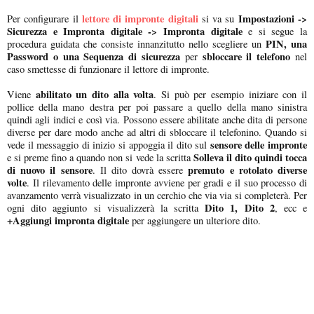
lettore di impronte digitali
Impostazioni ->
Per configurare il
si va su
Sicurezza e Impronta digitale -> Impronta digitale
e si segue la
PIN, una
procedura guidata che consiste innanzitutto nello scegliere un
Password o una Sequenza di sicurezza
sbloccare il telefono
per
nel
caso smettesse di funzionare il lettore di impronte.
abilitato un dito alla volta
Viene
. Si può per esempio iniziare con il
pollice della mano destra per poi passare a quello della mano sinistra
quindi agli indici e così via. Possono essere abilitate anche dita di persone
diverse per dare modo anche ad altri di sbloccare il telefonino. Quando si
sensore delle impronte
vede il messaggio di inizio si appoggia il dito sul
Solleva il dito quindi tocca
e si preme fino a quando non si vede la scritta
di nuovo il sensore
premuto e rotolato diverse
. Il dito dovrà essere
volte
. Il rilevamento delle impronte avviene per gradi e il suo processo di
avanzamento verrà visualizzato in un cerchio che via via si completerà. Per
Dito 1, Dito 2
ogni dito aggiunto si visualizzerà la scritta
, ecc e
+Aggiungi impronta digitale
per aggiungere un ulteriore dito.