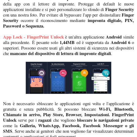
della app con il lettore di impronte. Protegge di default le nuove
Finger Security
applicazioni installate e si può personalizzare lo sfondo di
Finger
con una nostra foto. Per evitare di bypassare l'app per disinstallare
Security
impronta digitale, PIN,
occorre il riconoscimento mediante
Password o Sequenza.
App Lock - FingerPrint Unlock
Android
è un'altra applicazione
simile
1,44MB
Android 6
alla precedente. È pesante solo
ed è supportata da
o
superiori. Possono essere usati gli altri sistemi di sicurezza nei dispositivi
mancano del dispositivo di lettura di impronte digitali
che
.
Non è necessario sbloccare le applicazioni ogni volta e l'applicazione è
Wi-Fi, Bluetooth,
gratuita e senza pubblicità. Si possono bloccare
Chiamate in arrivo, Play Store, Browser, Impostazioni.
FingerPrint
Unlock
ragazzi
bloccare le navigazioni private
serve per i
che vogliono
Galleria, WhatsApp, Facebook, Facebook Messenger o gli
come la
SMS
. Serve anche ai genitori che non vogliono far visualizzare determinati
contenuti o applicazioni ai figli minorenni.