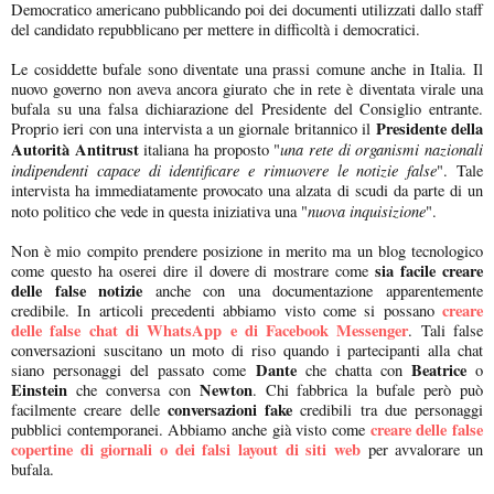
Democratico americano pubblicando poi dei documenti utilizzati dallo staff
del candidato repubblicano per mettere in difficoltà i democratici.
Le cosiddette bufale sono diventate una prassi comune anche in Italia. Il
nuovo governo non aveva ancora giurato che in rete è diventata virale una
bufala su una falsa dichiarazione del Presidente del Consiglio entrante.
Presidente della
Proprio ieri con una intervista a un giornale britannico il
Autorità Antitrust
una rete di organismi nazionali
italiana ha proposto "
indipendenti capace di identificare e rimuovere le notizie false
". Tale
intervista ha immediatamente provocato una alzata di scudi da parte di un
nuova inquisizione
noto politico che vede in questa iniziativa una "
".
Non è mio compito prendere posizione in merito ma un blog tecnologico
sia facile creare
come questo ha oserei dire il dovere di mostrare come
delle false notizie
anche con una documentazione apparentemente
creare
credibile. In articoli precedenti abbiamo visto come si possano
delle false chat di WhatsApp e di Facebook Messenger
. Tali false
conversazioni suscitano un moto di riso quando i partecipanti alla chat
Dante
Beatrice
siano personaggi del passato come
che chatta con
o
Einstein
Newton
che conversa con
. Chi fabbrica la bufale però può
conversazioni fake
facilmente creare delle
credibili tra due personaggi
creare delle false
pubblici contemporanei. Abbiamo anche già visto come
copertine di giornali o dei falsi layout di siti web
per avvalorare un
bufala.