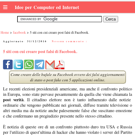
≡
Idee per Computer ed Internet
Home
facebook
5 siti con cui creare post falsi di Facebook.
Aggiornato:
31/12/2016
|
Nessun commento :
5 siti con cui creare post falsi di Facebook.
Come creare delle bufale su Facebook ovvero dei falsi aggiornamenti
di stato o post fake con 5 applicazioni online.
Le recenti elezioni presidenziali americane, ma anche il confronto politico
in Europa, sono state pervase pesantemente da quella che viene chiamata la
post verità
. Il cittadino elettore non è tanto influenzato dalle notizie
ordinarie che vengono pubblicate nei giornali, diffuse tramite televisione o
altri media ma da notizie anche palesemente false che suscitano emozione
e che confermano un pregiudizio presente nello stesso cittadino.
È notizia di queste ore di un confronto piuttosto duro tra USA e Russia
per l'utilizzo di quest'ultima di hacker che hanno violato i server del Partito