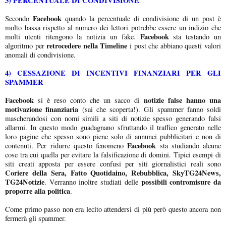
3) PERCENTUALE DI CONDIVISIONE
Facebook
Secondo
quando la percentuale di condivisione di un post è
molto bassa rispetto al numero dei lettori potrebbe essere un indizio che
Facebook
molti utenti ritengono la notizia un fake.
sta testando un
retrocedere nella Timeline
algoritmo per
i post che abbiano questi valori
anomali di condivisione.
4) CESSAZIONE DI INCENTIVI FINANZIARI PER GLI
SPAMMER
Facebook
notizie false hanno una
si è reso conto che un sacco di
motivazione finanziaria
(sai che scoperta!). Gli spammer fanno soldi
mascherandosi con nomi simili a siti di notizie spesso generando falsi
allarmi. In questo modo guadagnano sfruttando il traffico generato nelle
loro pagine che spesso sono piene solo di annunci pubblicitari e non di
Facebook
contenuti. Per ridurre questo fenomeno
sta studiando alcune
cose tra cui quella per evitare la falsificazione di domini. Tipici esempi di
siti creati apposta per essere confusi per siti giornalistici reali sono
Coriere della Sera, Fatto Quotidaino, Rebubblica, SkyTG24News,
TG24Notizie
possibili contromisure da
. Verranno inoltre studiati delle
proporre alla politica
.
Come primo passo non era lecito attendersi di più però questo ancora non
fermerà gli spammer.