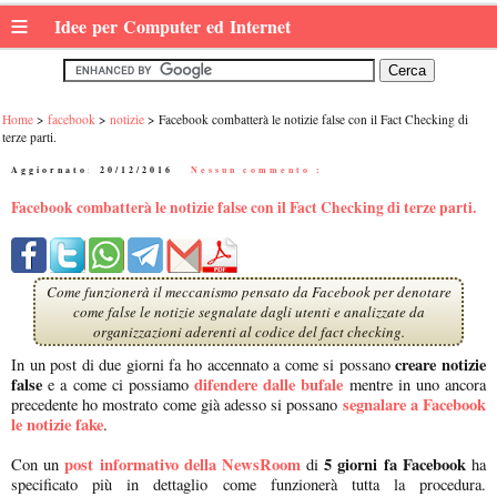
≡
Idee per Computer ed Internet
Home
facebook
notizie
Facebook combatterà le notizie false con il Fact Checking di
terze parti.
Aggiornato:
20/12/2016
|
Nessun commento :
Facebook combatterà le notizie false con il Fact Checking di terze parti.
Come funzionerà il meccanismo pensato da Facebook per denotare
come false le notizie segnalate dagli utenti e analizzate da
organizzazioni aderenti al codice del fact checking.
creare notizie
In un post di due giorni fa ho accennato a come si possano
false
difendere dalle bufale
e a come ci possiamo
mentre in uno ancora
segnalare a Facebook
precedente ho mostrato come già adesso si possano
le notizie fake
.
post informativo della NewsRoom
5 giorni fa Facebook
Con un
di
ha
specificato più in dettaglio come funzionerà tutta la procedura.