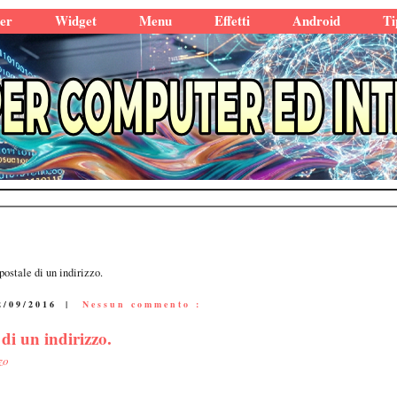
er
Widget
Menu
Effetti
Android
Ti
ostale di un indirizzo.
2/09/2016
|
Nessun commento :
di un indirizzo.
zo