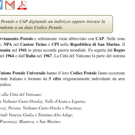
Postale o CAP digitando un indirizzo oppure trovare la
pondente a un dato Codice Postale.
vviamento Postale
CAP
e solitamente viene abbreviato con
. Nelle zone
NPA
Canton Ticino
CPI
Repubblica di San Marino
e,
nel
e
nella
. Il
mania
1941
Regno
nel
in piena seconda guerra mondiale. Fu seguita dal
1964
'Italia
1967
nel
e dall
nel
. La Città del Vaticano fa parte del sistema
Unione Postale Universale
Codice Postale
hanno il loro
fanno eccezione
5 cifre
ale Italiano è formato da
originariamente individuate da aree
rafica:
 alla Città del Vaticano;
e Verbano-Cusio-Ossola), Valle d'Aosta e Liguria;
va), Novara, Verbano-Cusio-Ossola e Piacenza;
riuli Venezia Giulia e Trentino-Alto Adige;
 Piacenza), Mantova, e San Marino;