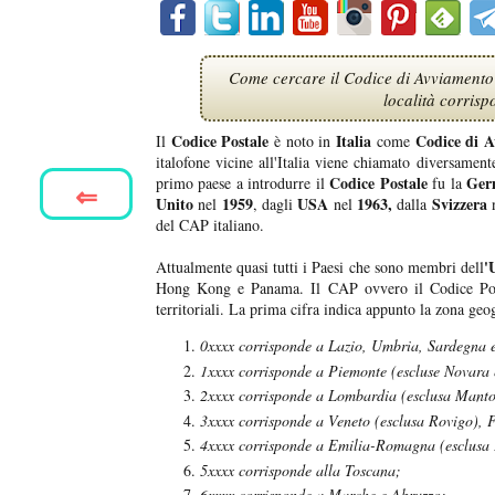
Come cercare il Codice di Avviamento 
località corris
Codice Postale
Italia
Codice di A
Il
è noto in
come
italofone vicine all'Italia viene chiamato diversament
Codice Postale
Ger
primo paese a introdurre il
fu la
⇐
Unito
1959
USA
1963,
Svizzera
nel
, dagli
nel
dalla
del CAP italiano.
'
Attualmente quasi tutti i Paesi che sono membri dell
Hong Kong e Panama. Il CAP ovvero il Codice Post
territoriali. La prima cifra indica appunto la zona geog
0xxxx corrisponde a Lazio, Umbria, Sardegna e
1xxxx corrisponde a Piemonte (escluse Novara 
2xxxx corrisponde a Lombardia (esclusa Manto
3xxxx corrisponde a Veneto (esclusa Rovigo), F
4xxxx corrisponde a Emilia-Romagna (esclusa
5xxxx corrisponde alla Toscana;
6xxxx corrisponde a Marche e Abruzzo;