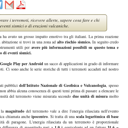
are i terremoti, ricevere allerte, sapere cosa fare e chi
eventi sismici o di eruzioni vulcaniche.
ia ha avuto un grosso impatto emotivo tra gli italiani. La prima reazione
alto rischio sismico.
a abitazione si trovi in una zona ad
In seguito credo
avere più informazioni possibili su questo tema e
 strumenti utili per
o di eventi sismici.
Google Play per Android
un sacco di applicazioni in grado di informare
oti. Ci sono anche le serie storiche di tutti i terremoti accaduti nel nostro
dell'Istituto Nazionale di Geofisica e Vulcanologia
ati pubblici
, spesso
 non abbia alcuna conoscenza di questi temi prima di passare a elencare le
due unità di misura
ensità del terremoto viene misurata secondo
molto
magnitudo
a la
del terremoto vale a dire l'energia rilasciata nell'evento
ipocentro
scala logaritmica di base
onica chiamata anche
. Si tratta di una
à di paragone. L'energia rilasciata da un terremoto è proporzionale
1,0
31,6 =
a differenza di magnitudo pari a
è equivalente ad un fattore