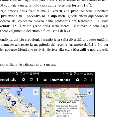
2
,0
mille volte più forte
equivale a un terremoto circa
(31,6
).
effetti che produce
gia emessa dalla frattura ma gli
nella superficie
proiezione dell'ipocentro nella superficie
a
. Questi effetti dipendono da
pocentro dall'epicentro ovvero dalla profondità del terremoto. La scala
ventati 12.
Il primo grado della scala Mercalli è rilevabile solo dagli
n sconvolgimento del suolo e fuoriuscita di lava.
ndivisa dai più creduloni, facendo leva sulla diversità di queste unità di
6,2 a 6,0
lutamente abbassato la magnitudo del recente terremoto da
per
Mercalli
del governo Monti che però si riferisce alla scala
e non a quella
oti in Italia visualizzati in una mappa