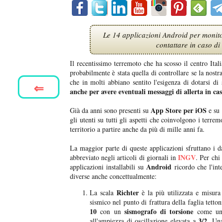
Le 14 applicazioni Android per monitor
contattare in caso di 
Il recentissimo terremoto che ha scosso il centro Ital
probabilmente è stata quella di controllare se la nostr
che in molti abbiano sentito l'esigenza di dotarsi di
⇐
anche per avere eventuali messaggi di allerta in cas
App Store per iOS
Già da anni sono presenti su
e su
gli utenti su tutti gli aspetti che coinvolgono i terrem
territorio a partire anche da più di mille anni fa.
La maggior parte di queste applicazioni sfruttano i d
INGV
abbreviato negli articoli di giornali in
. Per chi
Android
applicazioni installabili su
ricordo che l'int
diverse anche concettualmente:
Richter
La scala
è la più utilizzata e misur
sismico nel punto di frattura della faglia tett
10
sismografo di torsione
con un
come unit
3/2
all'ampiezza di oscillazione elevata a
. Un