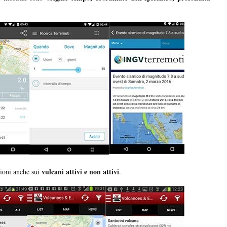
vulcani attivi e non attivi
zioni anche sui
.