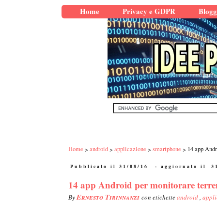
Home
Privacy e GDPR
Blogg
Home
android
applicazione
smartphone
14 app Andr
Pubblicato il 31/08/16
- aggiornato il
3
14 app Android per monitorare terrem
Ernesto Tirinnanzi
By
con etichette
android
,
appl