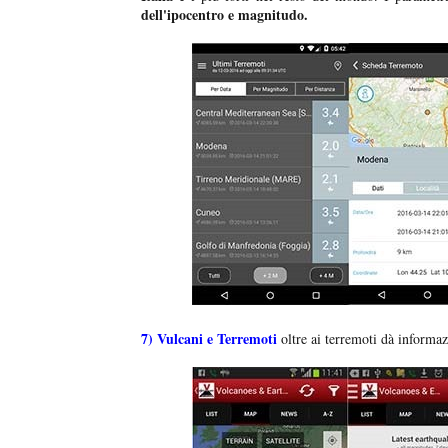
dell'ipocentro e magnitudo.
7)
Vulcani e Terremoti
oltre ai terremoti dà informa