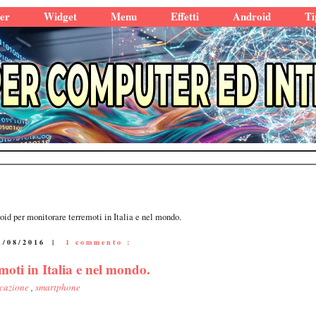
er
Widget
Menu
Effetti
Android
Ti
oid per monitorare terremoti in Italia e nel mondo.
1/08/2016
|
1 commento :
oti in Italia e nel mondo.
icazione
,
smartphone