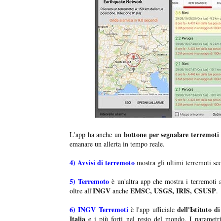
bottone per segnalare terremoti
L'app ha anche un
emanare un allerta in tempo reale.
4)
Avvisi di terremoto
mostra gli ultimi terremoti sco
5)
Terremoto
è un'altra app che mostra i terremoti
INGV
EMSC, USGS, IRIS, CSUSP
oltre all'
anche
.
6)
INGV Terremoti
dell'Istituto d
è l'app ufficiale
Italia
e i più forti nel resto del mondo. I parametr