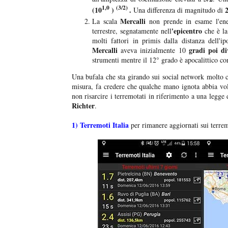
1,0
(3/2)
(10
)
.
2
Una differenza di magnitudo di
Mercalli
La scala
non prende in esame l'ener
'epicentro
terrestre, segnatamente nell
che è l
molti fattori in primis dalla distanza dell'i
Mercalli
gradi poi di
aveva inizialmente 10
strumenti mentre il 12° grado è apocalittico co
Una bufala che sta girando sui social network molto co
misura, fa credere che qualche mano ignota abbia vo
non risarcire i terremotati in riferimento a una legge 
Richter
.
1)
Terremoti Italia
per rimanere aggiornati sui terrem