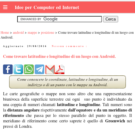
≡
Idee per Computer ed Internet
Home
android
mappe
posizione
Come trovare latitudine e longitudine di un luogo con
Android.
Aggiornato:
29/08/2016
|
Nessun commento :
Come trovare latitudine e longitudine di un luogo con Android.
Come conoscere le coordinate, latitudine e longitudine, di un
indirizzo o di un punto con le mappe su Android.
Le carte geografiche o mappe non sono altro che una rappresentazione
biunivoca della superficie terrestre cui ogni suo punto è individuato da
latitudine e longitudine
una coppia di numeri chiamati
. Tali numeri sono
distanza angolare
dall'equatore e da un meridiano di
la
rispettivamente
riferimento
che passa per lo stesso parallelo del punto in oggetto. Il
Greenwich
meridiano di riferimento come certo saprete è quello di
nei
pressi di Londra.