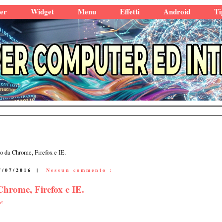
er
Widget
Menu
Effetti
Android
Ti
o da Chrome, Firefox e IE.
7/07/2016
|
Nessun commento :
Chrome, Firefox e IE.
e