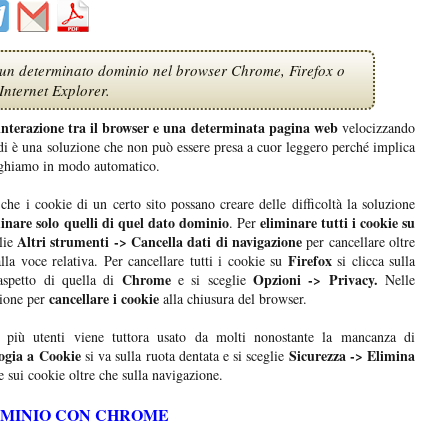
 un determinato dominio nel browser Chrome, Firefox o
Internet Explorer.
'interazione tra il browser e una determinata pagina web
velocizzando
i è una soluzione che non può essere presa a cuor leggero perché implica
logghiamo in modo automatico.
he i cookie di un certo sito possano creare delle difficoltà la soluzione
minare solo quelli di quel dato dominio
eliminare tutti i cookie su
. Per
Altri strumenti -> Cancella dati di navigazione
glie
per cancellare oltre
Firefox
la voce relativa. Per cancellare tutti i cookie su
si clicca sulla
Chrome
Opzioni -> Privacy.
aspetto di quella di
e si sceglie
Nelle
cancellare i cookie
ione per
alla chiusura del browser.
più utenti viene tuttora usato da molti nonostante la mancanza di
ogia a Cookie
Sicurezza -> Elimina
si va sulla ruota dentata e si sceglie
e sui cookie oltre che sulla navigazione.
DOMINIO CON CHROME