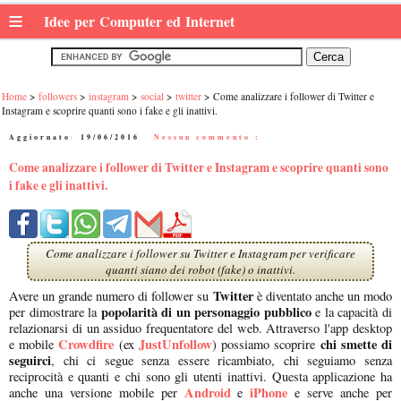
≡
Idee per Computer ed Internet
Home
followers
instagram
social
twitter
Come analizzare i follower di Twitter e
Instagram e scoprire quanti sono i fake e gli inattivi.
Aggiornato:
19/06/2016
|
Nessun commento :
Come analizzare i follower di Twitter e Instagram e scoprire quanti sono
i fake e gli inattivi.
Come analizzare i follower su Twitter e Instagram per verificare
quanti siano dei robot (fake) o inattivi.
Twitter
Avere un grande numero di follower su
è diventato anche un modo
popolarità di un personaggio pubblico
per dimostrare la
e la capacità di
relazionarsi di un assiduo frequentatore del web. Attraverso l'app desktop
Crowdfire
JustUnfollow
chi smette di
e mobile
(ex
) possiamo scoprire
seguirci
, chi ci segue senza essere ricambiato, chi seguiamo senza
reciprocità e quanti e chi sono gli utenti inattivi. Questa applicazione ha
Android
iPhone
anche una versione mobile per
e
e serve anche per