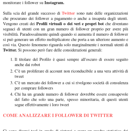
Instagram.
monitorare i follower su
Twitter
Sulla scia del grande successo di
sono nate delle organizzazioni
che procurano dei follower a pagamento o anche a insaputa degli utenti.
Profili virtuali o dei veri e propri bot
Vengono creati dei
che diventano
seguaci di utenti con un gran numero di follower proprio per avere più
visibilità. Paradossalmente quindi quando si aumenta il numero di follower
si può generare un effetto moltiplicatore che porta a un ulteriore aumento e
così via. Questo fenomeno riguarda solo marginalmente i normali utenti di
Twitter.
Si possono però fare delle considerazioni generali:
Il titolare del Profilo è quasi sempre all'oscuro di essere seguito
anche dai robot
C'è un proliferare di account non riconducibile a una vera attività di
tweet
C'è un mercato dei follower a cui si rivolgono società di consulenza
per comprare followers
Chi ha un grande numero di follower dovrebbe essere consapevole
del fatto che solo una parte, spesso minoritaria, di questi utenti
segue effettivamente i loro tweet
COME ANALIZZARE I FOLLOWER DI TWITTER
Ci sono diversi tool in grado di aiutarci a avere un quadro statistico dei