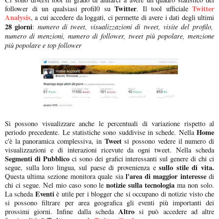
Twitter
Twitter
follower di un qualsiasi profil0 su
. Il tool ufficiale
Analysis
, a cui accedere da loggati, ci permette di avere i dati degli ultimi
28 giorni
numero di tweet, visualizzazioni di tweet, visite del profilo,
:
numero di menzioni, numero di follower, tweet più popolare, menzione
più popolare e top follower
Si possono visualizzare anche le percentuali di variazione rispetto al
Home
periodo precedente. Le statistiche sono suddivise in schede. Nella
Tweet
c'è la panoramica complessiva, in
si possono vedere il numero di
visualizzazioni e di interazioni ricevute da ogni tweet. Nella scheda
Segmenti di Pubblico
ci sono dei grafici interessanti sul genere di chi ci
sullo stile di vita.
segue, sulla loro lingua, sul paese di provenienza e
l'area di maggior interesse
Questa ultima sezione monitora quale sia
di
notizie sulla tecnologia
chi ci segue. Nel mio caso sono le
ma non solo.
Eventi
La scheda
è utile per i blogger che si occupano di notizie visto che
si possono filtrare per area geografica gli eventi più importanti dei
Altro
prossimi giorni. Infine dalla scheda
si può accedere ad altre